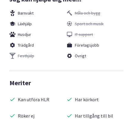
Barnvakt
Måla och bygg
Läxhjälp
Sport och musik
Husdjur
IT support
Trädgård
Företagsjobb
Festhjälp
Övrigt
Meriter
Kan utföra HLR
Har körkort
Röker ej
Har tillgång till bil