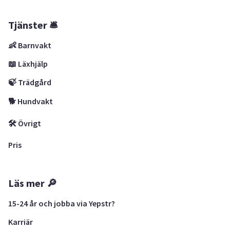
Tjänster 🛎
👶 Barnvakt
📖 Läxhjälp
🍃 Trädgård
🐕 Hundvakt
🛠 Övrigt
Pris
Läs mer 🔎
15-24 år och jobba via Yepstr?
Karriär