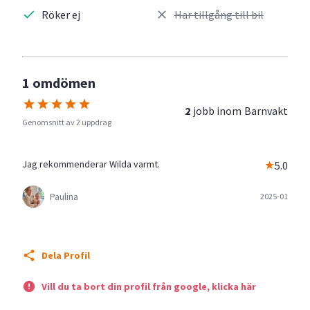
Röker ej
Har tillgång till bil
1 omdömen
2
jobb inom
Barnvakt
Genomsnitt av 2 uppdrag
Jag rekommenderar Wilda varmt.
5.0
Paulina
2025-01
Dela Profil
Vill du ta bort din profil från google, klicka här