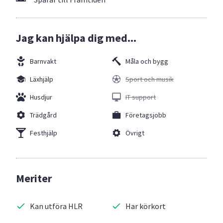
Jag kan hjälpa dig med...
Barnvakt
Måla och bygg
Läxhjälp
Sport och musik
Husdjur
IT support
Trädgård
Företagsjobb
Festhjälp
Övrigt
Meriter
Kan utföra HLR
Har körkort