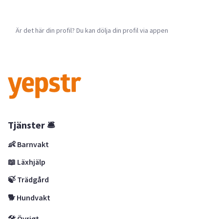
Är det här din profil? Du kan dölja din profil via appen
Tjänster 🛎
👶 Barnvakt
📖 Läxhjälp
🍃 Trädgård
🐕 Hundvakt
🛠 Övrigt