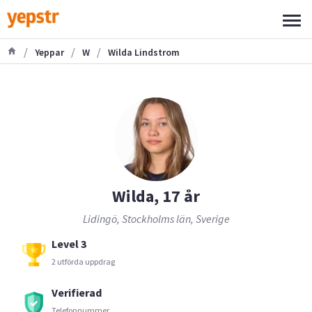
/
/
/
Yeppar
W
Wilda Lindstrom
Wilda, 17 år
Lidingö, Stockholms län, Sverige
Level 3
2 utförda uppdrag
Verifierad
Telefonnummer