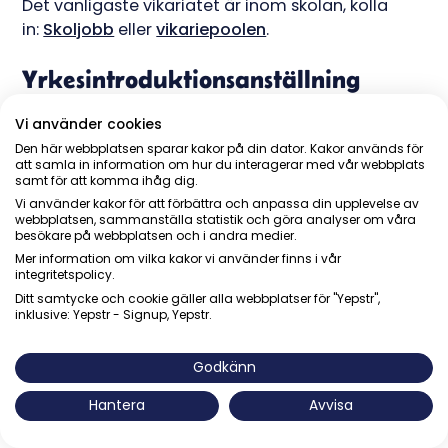
Det vanligaste vikariatet är inom skolan, kolla
in:
Skoljobb
eller
vikariepoolen
.
Yrkesintroduktionsanställning
Ifall du är under 24 år och saknar yrkeserfarenhet
Vi använder cookies
eller har varit arbetslös i minst tre månader har
Den här webbplatsen sparar kakor på din dator. Kakor används för
att samla in information om hur du interagerar med vår webbplats
du möjlighet att lära dig ett yrke och få hjälp av
samt för att komma ihåg dig.
en handledare, samtidigt som du får lön.
Vi använder kakor för att förbättra och anpassa din upplevelse av
Anställningen kallas för en
webbplatsen, sammanställa statistik och göra analyser om våra
besökare på webbplatsen och i andra medier.
yrkesintroduktionsanställning och du kan ha den i
Mer information om vilka kakor vi använder finns i vår
upp till ett år. Minst 15 procent av tiden ska bestå
integritetspolicy.
av utbildning eller handledning.
Ditt samtycke och cookie gäller alla webbplatser för "Yepstr",
inklusive: Yepstr - Signup, Yepstr.
Årsinkomst
Godkänn
Även under första jobbet är det är viktigt att
komma ihåg att du betalar skatt baserat på din
Hantera
Avvisa
års- och inte månadsinkomst. Det är även