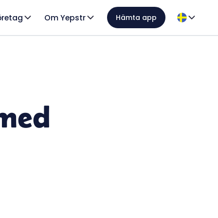
öretag
Om Yepstr
Hämta app
 med