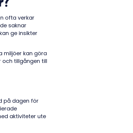
r?
rn ofta verkar
t de saknar
kan ge insikter
ga miljöer kan göra
och tillgången till
id på dagen för
rierade
ed aktiviteter ute