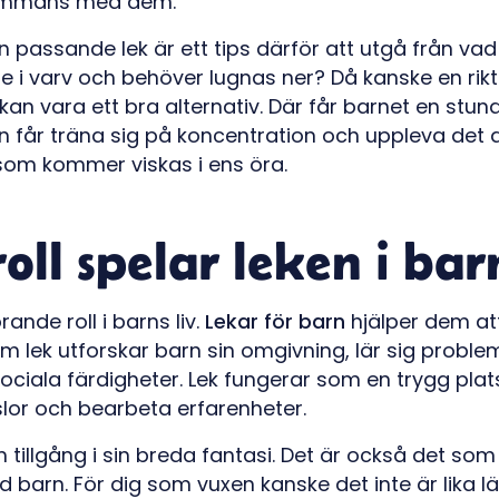
lsammans med dem.
en passande lek är ett tips därför att utgå från va
pe i varv och behöver lugnas ner? Då kanske en rik
kan vara ett bra alternativ. Där får barnet en stun
 får träna sig på koncentration och uppleva det 
 som kommer viskas i ens öra.
oll spelar leken i barn
ande roll i barns liv.
Lekar för barn
hjälper dem att
m lek utforskar barn sin omgivning, lär sig probl
sociala färdigheter. Lek fungerar som en trygg pla
slor och bearbeta erfarenheter.
tillgång i sin breda fantasi. Det är också det som
d barn. För dig som vuxen kanske det inte är lika lät