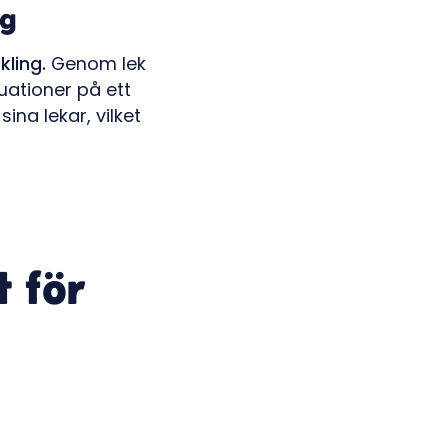
ng
kling.
Genom lek
uationer på ett
sina lekar, vilket
t för