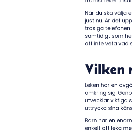
främst leker til
När du ska välja 
just nu. Är det up
trasiga telefonen 
samtidigt som hen
att inte veta vad
Vilken r
Leken har en avgör
omkring sig. Geno
utvecklar viktiga 
uttrycka sina kän
Barn har en enorm 
enkelt att leka me