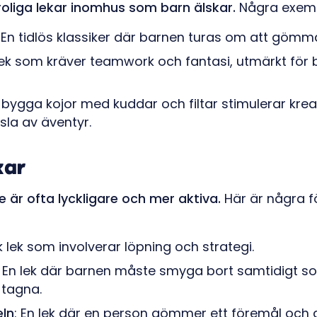
oliga lekar inomhus som barn älskar.
Några exempe
: En tidlös klassiker där barnen turas om att gömma
 lek som kräver teamwork och fantasi, utmärkt för b
t bygga kojor med kuddar och filtar stimulerar krea
sla av äventyr.
kar
e är ofta lyckligare och mer aktiva.
Här är några f
sk lek som involverar löpning och strategi.
: En lek där barnen måste smyga bort samtidigt s
 tagna.
ln
: En lek där en person gömmer ett föremål och 