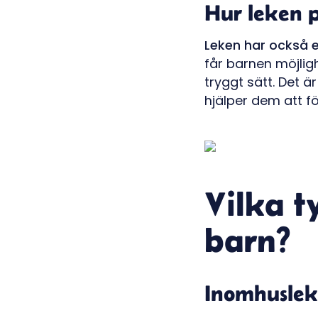
Hur leken 
Leken har också e
får barnen möjligh
tryggt sätt. Det är
hjälper dem att f
Vilka t
barn?
Inomhuslek