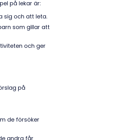
l på lekar är:
 sig och att leta.
arn som gillar att
tiviteten och ger
örslag på
om de försöker
de andra får