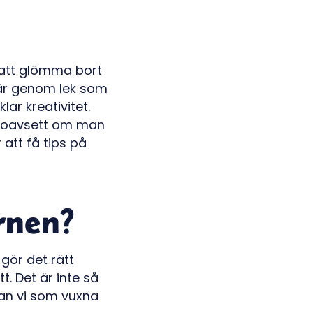
t att glömma bort
t är genom lek som
ar kreativitet.
, oavsett om man
r att få tips på
arnen?
 gör det rätt
t. Det är inte så
dan vi som vuxna