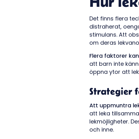
Hur lek
Det finns flera te
distraherat, oenga
stimulans. Att obs
om deras lekvano
Flera faktorer ka
att barn inte känn
öppna ytor att lek
Strategier 
Att uppmuntra lek
att leka tillsamm
lekmöjligheter. D
och inne.