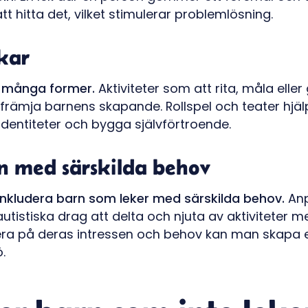
tt hitta det, vilket stimulerar problemlösning.
kar
a många former.
Aktiviteter som att rita, måla eller
 främja barnens skapande. Rollspel och teater hjä
 identiteter och bygga självförtroende.
rn med särskilda behov
t inkludera barn som leker med särskilda behov.
Anp
utistiska drag att delta och njuta av aktiviteter 
ra på deras intressen och behov kan man skapa
.