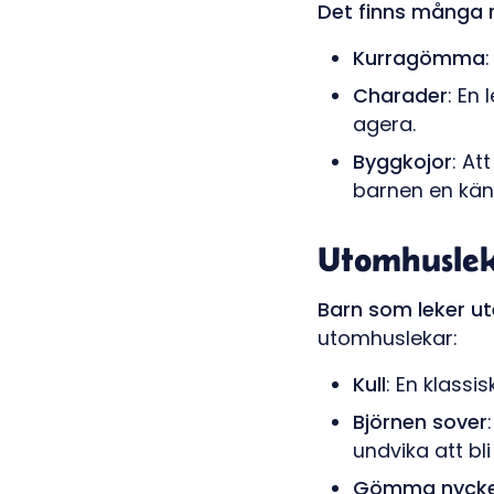
Det finns många r
Kurragömma
Charader
: En
agera.
Byggkojor
: At
barnen en kän
Utomhusle
Barn som leker ut
utomhuslekar:
Kull
: En klassi
Björnen sover
undvika att bli
Gömma nycke