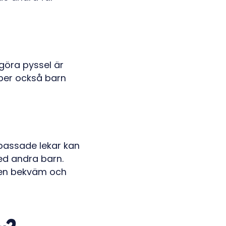
 göra pyssel är
lper också barn
assade lekar kan
med andra barn.
 en bekväm och