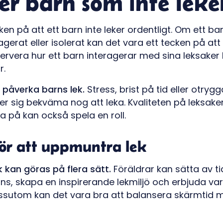
er barn som inte leke
cken på att ett barn inte leker ordentligt. Om ett ba
gerat eller isolerat kan det vara ett tecken på at
ervera hur ett barn interagerar med sina leksaker 
r.
n påverka barns lek.
Stress, brist på tid eller otryg
er sig bekväma nog att leka. Kvaliteten på leksaker 
a på kan också spela en roll.
för att uppmuntra lek
 kan göras på flera sätt.
Föräldrar kan sätta av t
ans, skapa en inspirerande lekmiljö och erbjuda va
essutom kan det vara bra att balansera skärmtid m