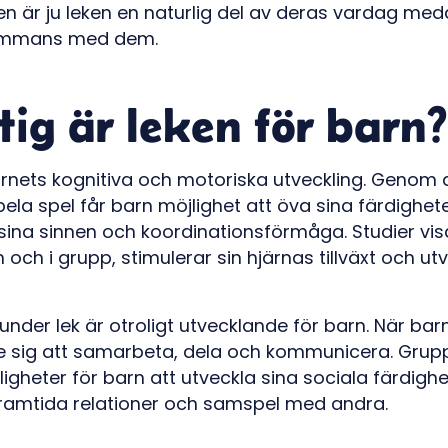
nen är ju leken en naturlig del av deras vardag me
lsammans med dem.
tig är leken för barn?
barnets kognitiva och motoriska utveckling. Genom 
spela spel får barn möjlighet att öva sina färdighete
sina sinnen och koordinationsförmåga. Studier vis
och i grupp, stimulerar sin hjärnas tillväxt och utve
 under lek är otroligt utvecklande för barn. När barn
e sig att samarbeta, dela och kommunicera. Grupp
gheter för barn att utveckla sina sociala färdighete
 framtida relationer och samspel med andra.