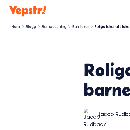
Hem
Blogg
Barnpassning
Barnlekar
Roliga lekar att le
Rolig
barn
Jacob Rudb