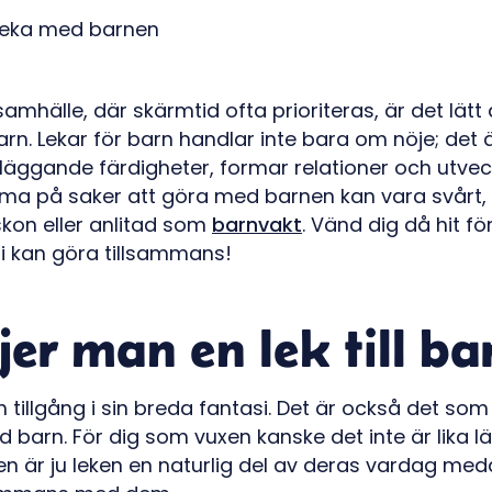
samhälle, där skärmtid ofta prioriteras, är det lät
barn. Lekar för barn handlar inte bara om nöje; de
läggande färdigheter, formar relationer och utveckl
ma på saker att göra med barnen kan vara svårt
skon eller anlitad som
barnvakt
. Vänd dig då hit fö
 ni kan göra tillsammans!
jer man en lek till b
tillgång i sin breda fantasi. Det är också det som
d barn. För dig som vuxen kanske det inte är lika lät
nen är ju leken en naturlig del av deras vardag me