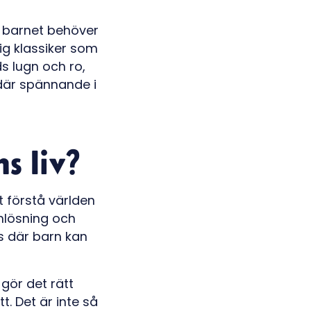
d barnet behöver
tig klassiker som
ds lugn och ro,
där spännande i
s liv?
 förstå världen
emlösning och
ts där barn kan
 gör det rätt
t. Det är inte så