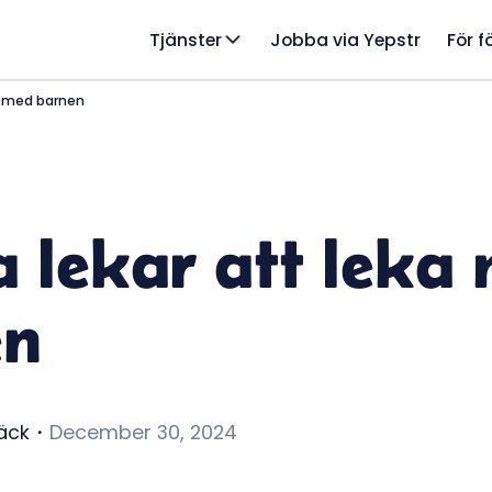
Tjänster
Jobba via Yepstr
För f
ka med barnen
a lekar att leka
en
äck
・
December 30, 2024