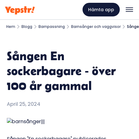
Hämta app
Hem
Blogg
Barnpassning
Barnsånger och vaggvisor
Sånge
Sången En
sockerbagare - över
100 år gammal
April 25, 2024
Sången "En sockerbagare" publicerades