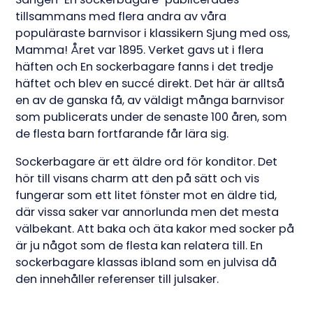
tillsammans med flera andra av våra
populäraste barnvisor i klassikern Sjung med oss,
Mamma! Året var 1895. Verket gavs ut i flera
häften och En sockerbagare fanns i det tredje
häftet och blev en succé direkt. Det här är alltså
en av de ganska få, av väldigt många barnvisor
som publicerats under de senaste 100 åren, som
de flesta barn fortfarande får lära sig.
Sockerbagare är ett äldre ord för konditor. Det
hör till visans charm att den på sätt och vis
fungerar som ett litet fönster mot en äldre tid,
där vissa saker var annorlunda men det mesta
välbekant. Att baka och äta kakor med socker på
är ju något som de flesta kan relatera till. En
sockerbagare klassas ibland som en julvisa då
den innehåller referenser till julsaker.