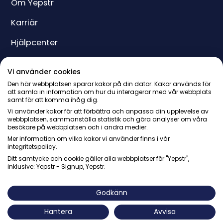
Om Yepstr
Karriär
Hjälpcenter
Yeppar
Vi använder cookies
Pris
Den här webbplatsen sparar kakor på din dator. Kakor används för
att samla in information om hur du interagerar med vår webbplats
samt för att komma ihåg dig.
Presentkort
Vi använder kakor för att förbättra och anpassa din upplevelse av
webbplatsen, sammanställa statistik och göra analyser om våra
besökare på webbplatsen och i andra medier.
Mer information om vilka kakor vi använder finns i vår
integritetspolicy.
Ditt samtycke och cookie gäller alla webbplatser för "Yepstr",
inklusive: Yepstr - Signup, Yepstr.
© Yepstr AB・Org. 556997-9817・Arenavägen 39, 121 77
Johanneshov
Godkänn
Hantera
Avvisa