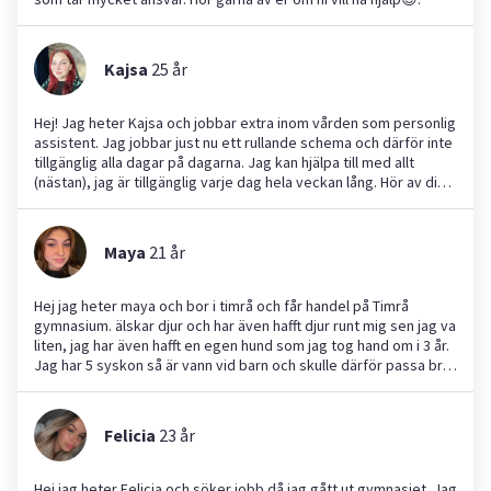
Kajsa
25
år
Hej! Jag heter Kajsa och jobbar extra inom vården som personlig
assistent. Jag jobbar just nu ett rullande schema och därför inte
tillgänglig alla dagar på dagarna. Jag kan hjälpa till med allt
(nästan), jag är tillgänglig varje dag hela veckan lång. Hör av dig
så kommer vi fram till någonting. :)
Maya
21
år
Hej jag heter maya och bor i timrå och får handel på Timrå
gymnasium. älskar djur och har även hafft djur runt mig sen jag va
liten, jag har även hafft en egen hund som jag tog hand om i 3 år.
Jag har 5 syskon så är vann vid barn och skulle därför passa bra
som barnvakt. Jag som person har alltid mycket energi och
älskar att vara aktiv. På min fritid gilla jag att vara me
kompisar,shoppa och vara med familjen
Felicia
23
år
Hej jag heter Felicia och söker jobb då jag gått ut gymnasiet. Jag