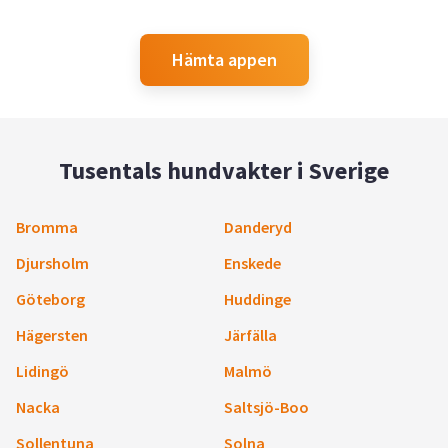
Hämta appen
Tusentals hundvakter i Sverige
Bromma
Danderyd
Djursholm
Enskede
Göteborg
Huddinge
Hägersten
Järfälla
Lidingö
Malmö
Nacka
Saltsjö-Boo
Sollentuna
Solna