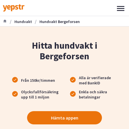
/
/
Hundvakt
Hundvakt Bergeforsen
Hitta hundvakt i
Bergeforsen
Alla är verifierade
Från 150kr/timmen
med BankID
Olycksfallförsäkring
Enkla och säkra
upp till 1 miljon
betalningar
Hämta appen