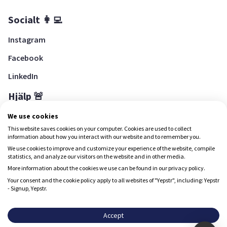
Socialt 👩‍💻
Instagram
Facebook
LinkedIn
Hjälp 🚨
Hjälpcenter
We use cookies
This website saves cookies on your computer. Cookies are used to collect
information about how you interact with our website and to remember you.
We use cookies to improve and customize your experience of the website, compile
Ladda ned Yepstr
statistics, and analyze our visitors on the website and in other media.
More information about the cookies we use can be found in our privacy policy.
Ladda ned Yepstr
Your consent and the cookie policy apply to all websites of "Yepstr", including: Yepstr
- Signup, Yepstr.
Yepstr använder cookies (kakor) för att ge dig en bättre
upplevelse.
Accept