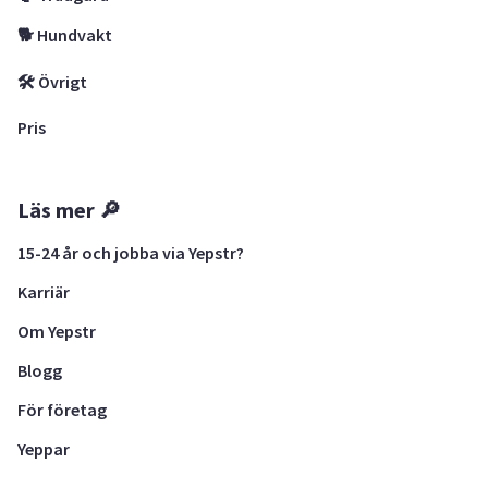
🐕 Hundvakt
🛠 Övrigt
Pris
Läs mer 🔎
15-24 år och jobba via Yepstr?
Karriär
Om Yepstr
Blogg
För företag
Yeppar