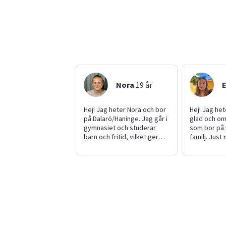
Nora
19
år
E
Hej! Jag heter Nora och bor
Hej! Jag het
på Dalarö/Haninge. Jag går i
glad och om
gymnasiet och studerar
som bor på
barn och fritid, vilket ger
familj. Just
mig värdefull kunskap om
lite kurser
barn och deras utveckling.
letar efter 
Jag har haft praktik flera
under somm
gånger på förskola med
jobbat en d
barn i olika åldrar. Jag är en
och älskar h
pigg tjej som älskar att
två katter 
hjälpa till och har lätt att
hade varit 
knyta an till barn. Jag är
är verklige
motiverad och finner det
andra försl