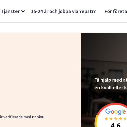
Tjänster
15-24 år och jobba via Yepstr?
För föret
Få hjälp med at
en kväll eller
är verifierade med BankID