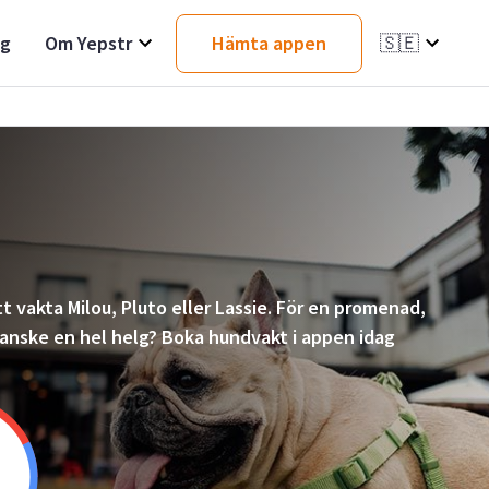
ag
Om Yepstr
Hämta appen
🇸🇪
t vakta Milou, Pluto eller Lassie. För en promenad,
 kanske en hel helg? Boka hundvakt i appen idag