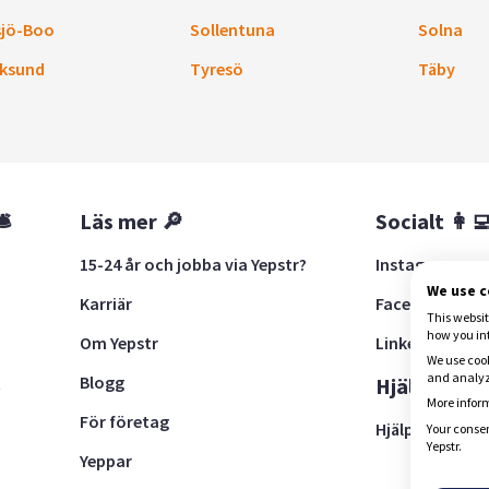
sjö-Boo
Sollentuna
Solna
ksund
Tyresö
Täby
🛎
Läs mer 🔎
Socialt 👩‍
15-24 år och jobba via Yepstr?
Instagram
We use 
Karriär
Facebook
This websit
how you in
Om Yepstr
LinkedIn
We use cook
and analyze
Blogg
t
Hjälp 🚨
More inform
För företag
Hjälpcenter
Your consen
Yepstr.
Yeppar