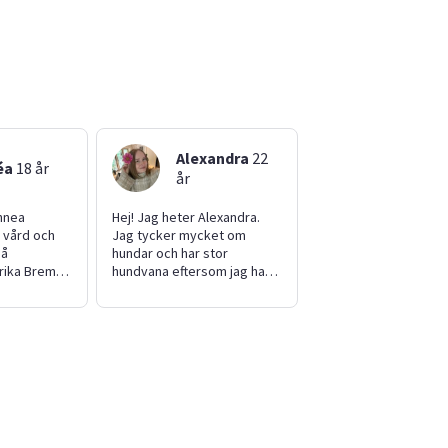
Alexandra
22
éa
18
år
år
innea
Hej! Jag heter Alexandra.
 vård och
Jag tycker mycket om
på
hundar och har stor
rika Bremer.
hundvana eftersom jag har
och har två
två energiska och reaktiva
n katt. Jag
hundar hemma. Jag kan
leading i 12
hjälpa till med hundrastning,
 för barn 9–
aktivering, matning och
ial, glad och
grundläggande hantering.
tider. Jag
Jag har också gjort mycket
 anlita mig
trädgårdsarbete, som att
r mycket
måla, bygga enklare saker,
arn och
rensa ogräs och odla.