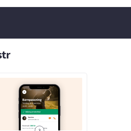
att umgås
Behöver ni hjälp med något
ag hjälper
av detta eller annat så
arnpassning,
hjälper jag gärna till. Ge mig
ch
tydliga instruktioner så
 Hör gärna
löser jag resten själv och
l veta mer
arbetar noggrant och
pålitligt.
str
3