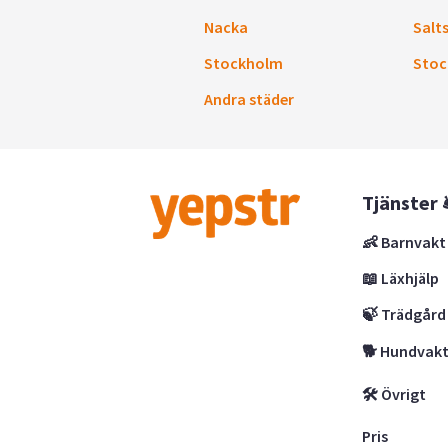
Nacka
Salt
Stockholm
Stoc
Andra städer
Tjänster 
👶 Barnvakt
📖 Läxhjälp
🍃 Trädgård
🐕 Hundvak
🛠 Övrigt
Pris