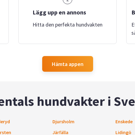
Lägg upp en annons
B
Hitta den perfekta hundvakten
E
s
Hämta appen
entals hundvakter i Sve
eryd
Djursholm
Enskede
rsten
Järfälla
Lidingö