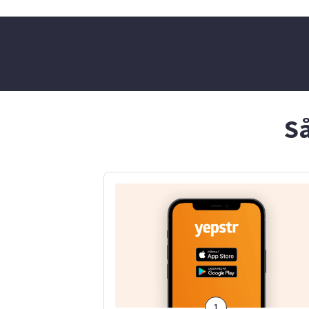
inspirerande att se barn
hörs🤗
växa och utvecklas. Jag har
erfarenhet av att passa
barn i blandade åldrar.
Eftersom jag går i skolan kan
jag arbeta eftermiddagar
och kvällar på vardagar. Jag
kan även laga lättare
måltider.
Så
1