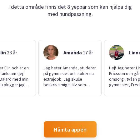
I detta område finns det 8 yeppar som kan hjälpa dig
med hundpassning.
lin
23
år
Amanda
17
år
Linn
er Elin och är en
Jag heter Amanda, studerar
Hej! Jag heter L
tänksam tjej
på gymnasiet och söker nu
Ericsson och går
 Dalarö med min
extrajobb. Jag skulle
omsorg i tvåan 
 nu pluggar jag
beskriva mig själv som
gymnasiet, Fred
 på högskola och
pålitlig, snäll och noggrann.
Jag bor i Dalarö 
lite extrajobb nu
Jag hjälper dig gärna med
småsyskon och e
aren! Jag har
hundvakt, kattvakt,
har tränat cheer
el som barnvakt
företagsjobb eller småfix i
år och är tränare
usdjur, samt har
hemmet osv. Är generellt
11 år. Jag är soc
hemma, så det
öppen för det mesta! Jag
bra på att passa 
toppen! Men jag
har tidigare erfarenhet inom
tycker att du ska
Hämta appen
n öppen för
service där jag jobbat på
eftersom jag ha
ag! Hoppas vi
café, resturang och
erfarenhet av b