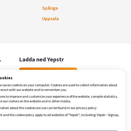
Spånga
Uppsala

Ladda ned Yepstr
Ladda ned Yepstr
cookies
e saves cookies on your computer. Cookies are used to collect information about
teract with our website and to remember you.
ies to improve and customize your experience of the website, compile statistics,
 our visitors on the website and in other media.
ation about the cookies we use can be found in our privacy policy.
t and the cookie policy apply to all websites of "Yepstr", including: Yepstr - Signup,