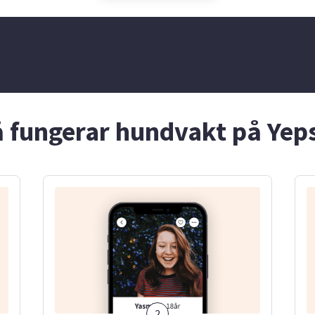
matbutik. Hör gärna av dig
verkligen gillar 
om frågor😊
med små barn. J
gärna till med b
lek, läxläsning o
vardagssysslor.
av dig om du vil
eller har frågor!
 fungerar hundvakt på Yep
2