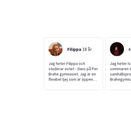
Filippa
18
år
I
Jag heter Filippa och
Jag heter Is
studerar estet - dans på Per
sommaren sk
Brahe gymnasiet. Jag är en
samhällspr
flexibel tjej som är öppen
Brahegymnas
för det mesta.
spelar jag v
tycker om 
vänner. Jag är
ansvarstag
och tycker o
med olika s
alltid mitt b
att samarbe
även två sm