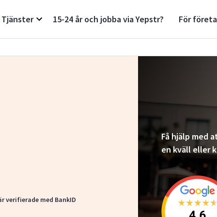
Tjänster
15-24 år och jobba via Yepstr?
För föret
Få hjälp med at
en kväll eller
är verifierade med BankID