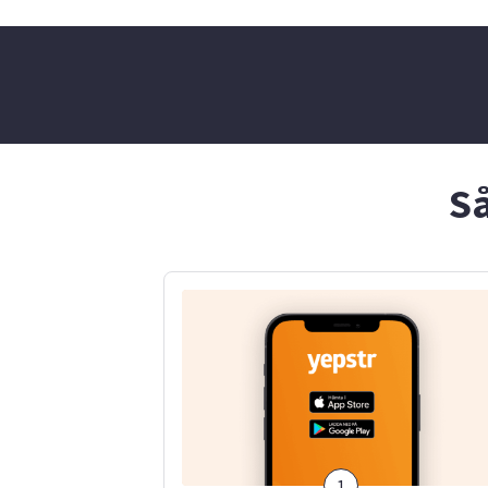
har gjort mi
ansvar och h
Förra somma
UngDrive där
ett eget för
lärde mig m
och att ta eg
Så
1