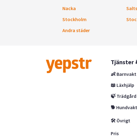
Nacka
Salt
Stockholm
Stoc
Andra städer
Tjänster 
👶 Barnvakt
📖 Läxhjälp
🍃 Trädgård
🐕 Hundvak
🛠 Övrigt
Pris