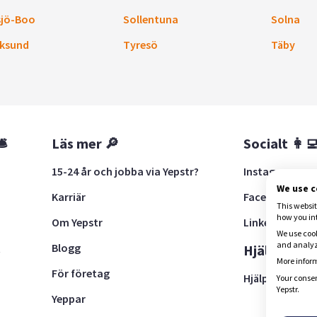
sjö-Boo
Sollentuna
Solna
ksund
Tyresö
Täby
🛎
Läs mer 🔎
Socialt 👩‍
15-24 år och jobba via Yepstr?
Instagram
We use 
Karriär
Facebook
This websit
how you in
Om Yepstr
LinkedIn
We use cook
and analyze
Blogg
t
Hjälp 🚨
More inform
För företag
Hjälpcenter
Your consen
Yepstr.
Yeppar