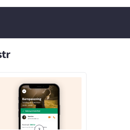
str
3