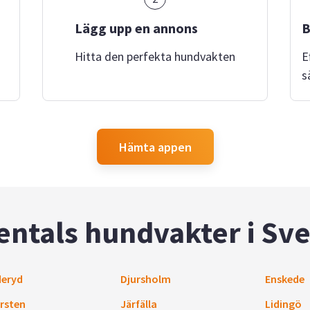
Lägg upp en annons
B
Hitta den perfekta hundvakten
E
s
Hämta appen
entals hundvakter i Sve
eryd
Djursholm
Enskede
rsten
Järfälla
Lidingö