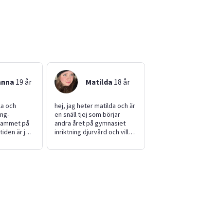
anna
19
år
Matilda
18
år
la och
hej, jag heter matilda och är
ang-
en snäll tjej som börjar
rammet på
andra året på gymnasiet
tiden är jag
inriktning djurvård och vill
gås med
gärna vara en stöttande
ojkvän. Jag
hand gällande djur och barn
obb vid
det är bara att höra av sig!
eciella
❤️
 jag har
åde
rnvakt. Hör