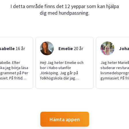
I detta område finns det 12 yeppar som kan hjälpa
dig med hundpassning.
sabelle
16
år
Emelie
20
år
Joh
abelle. Efter
Hej! Jag heter Emelie och
Jag heter Mariel
a jag börja läsa
bor i Habo utanför
studerar restur
ogrammet på Per
Jönköping. Jag går på
livsmedelsprog
iet. På fritiden
folkhögskola där jag
gymnasiet. På fri
olleyboll och
studerar vård och omsorg.
mest hemma um
att umgås med
Jag söker jobb som
familj och min p
barnvakt eller hundvakt. Jag
söker ett extraj
ande, noggrann
har läst barn- och
sidan av, inga sp
m att hjälpa till
fritidsprogrammet på
önskemål så men
aker. Jag gör
gymnasiet och har därför
erfarenhet av b
ästa och är lätt
bra erfarenhet av
hundvakt och ba
Hämta appen
ta med. Jag har
barnomsorg. Jag har också
gärna av dig
åsyskon, vilket
tre småsyskon som jag ofta