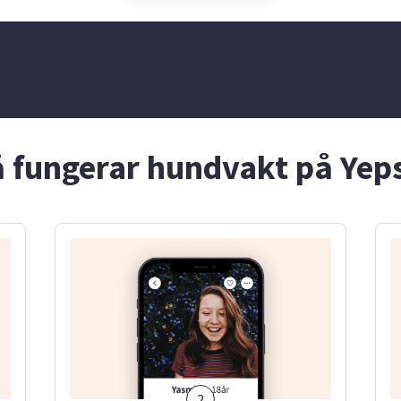
g van vid att ta
passat, samt har haft hund,
jälpa till hemma.
vilket gör mig van vid att ta
ren deltog jag i
hand om både barn och djur.
 jag fick starta
Jag är glad, ansvarsfull och
etag, vilket
gillar att hjälpa till!
ycket om ansvar
na initiativ.
 fungerar hundvakt på Yep
2