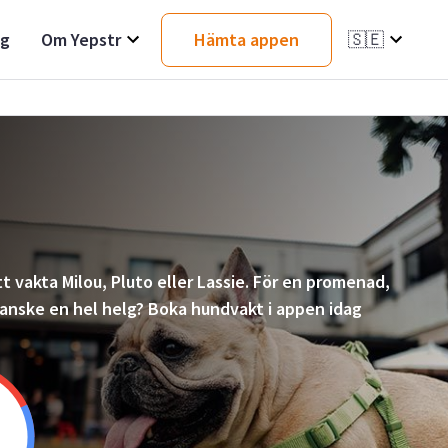
ag
Om Yepstr
Hämta appen
🇸🇪
t vakta Milou, Pluto eller Lassie. För en promenad,
 kanske en hel helg? Boka hundvakt i appen idag