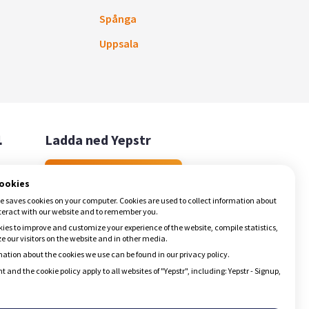
Spånga
Uppsala

Ladda ned Yepstr
Ladda ned Yepstr
cookies
e saves cookies on your computer. Cookies are used to collect information about
teract with our website and to remember you.
ies to improve and customize your experience of the website, compile statistics,
 our visitors on the website and in other media.
ation about the cookies we use can be found in our privacy policy.
t and the cookie policy apply to all websites of "Yepstr", including: Yepstr - Signup,