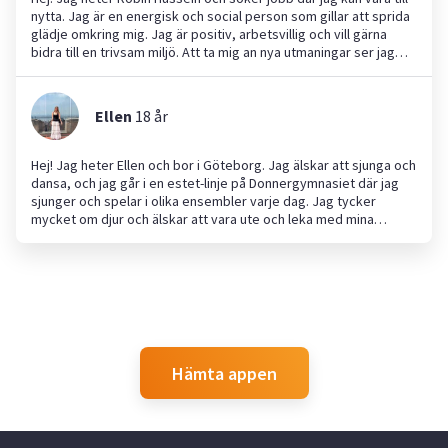
nytta. Jag är en energisk och social person som gillar att sprida
glädje omkring mig. Jag är positiv, arbetsvillig och vill gärna
bidra till en trivsam miljö. Att ta mig an nya utmaningar ser jag
som en möjlighet att utvecklas. Jag har tidigare erfarenhet av
att ta hand om barn och hjälpa till med läxläsning, men hjälper
också gärna till med andra uppgifter i hemmet. Hoppas vi hörs
Ellen
18
år
snart!
Hej! Jag heter Ellen och bor i Göteborg. Jag älskar att sjunga och
dansa, och jag går i en estet-linje på Donnergymnasiet där jag
sjunger och spelar i olika ensembler varje dag. Jag tycker
mycket om djur och älskar att vara ute och leka med mina
småkusiner och syskon. Jag har växt upp med både katter och
hundar, vilket också gör att jag är bra med djur. Jag har
erfarenhet av att passa barn, då jag ofta tar hand om min
lillebror och mina kusiner, samt har varit barnvakt här på Yepstr i
drygt 2 år. Dessutom är jag bra på att baka och laga mat, och jag
har alltid ett stort tålamod. Jag ser fram emot att hjälpa till!
Hämta appen