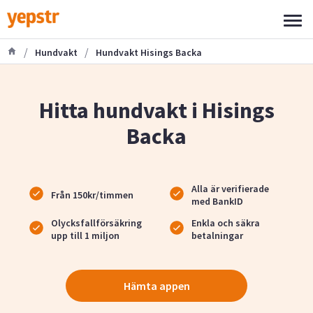
/
/
Hundvakt
Hundvakt Hisings Backa
Hitta hundvakt i Hisings
Backa
Alla är verifierade
Från 150kr/timmen
med BankID
Olycksfallförsäkring
Enkla och säkra
upp till 1 miljon
betalningar
Hämta appen