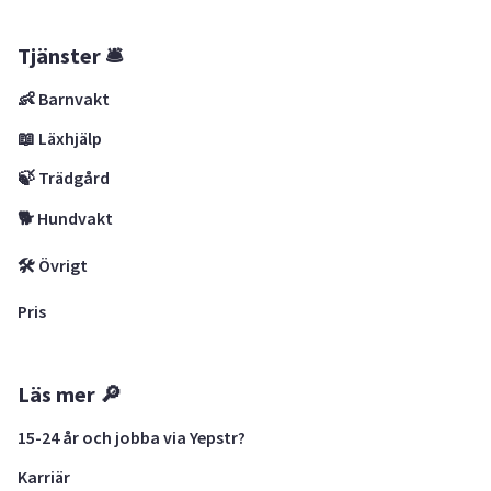
Tjänster 🛎
👶 Barnvakt
📖 Läxhjälp
🍃 Trädgård
🐕 Hundvakt
🛠 Övrigt
Pris
Läs mer 🔎
15-24 år och jobba via Yepstr?
Karriär