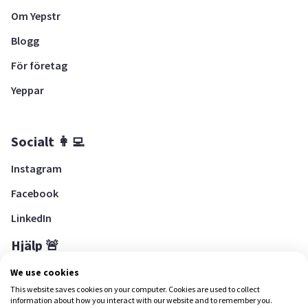
Om Yepstr
Blogg
För företag
Yeppar
Socialt 👩‍💻
Instagram
Facebook
LinkedIn
Hjälp 🚨
Hjälpcenter
We use cookies
This website saves cookies on your computer. Cookies are used to collect
information about how you interact with our website and to remember you.