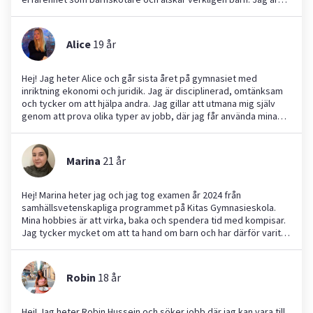
tålmodig, uppmärksam och ansvarsfull, och jag kommer att ta
hand om ditt barn med kärlek. Jag kan även ge portugisiska
lektioner om det är intressant. Jag brinner för konst och
Alice
19
år
teckning och planerar att utveckla roliga aktiviteter och spel
med barn. Tveka inte att kontakta mig för mer information!
Hej! Jag heter Alice och går sista året på gymnasiet med
inriktning ekonomi och juridik. Jag är disciplinerad, omtänksam
och tycker om att hjälpa andra. Jag gillar att utmana mig själv
genom att prova olika typer av jobb, där jag får använda mina
kunskaper och bidra på ett positivt sätt. Jag uppskattar att
möta nya människor och tycker det känns meningsfullt att få
vara till hjälp. Att göra skillnad i andras vardag är viktigt för mig
Marina
21
år
och jag är bra på att samarbeta och trivs i sociala sammanhang.
Jag tycker särskilt mycket om barnpassning och har erfarenhet
av att ta hand om barn från 4 år och uppåt, både i grupp och
Hej! Marina heter jag och jag tog examen år 2024 från
enskilt. Eftersom min mamma är förskolelärare har jag fått extra
samhällsvetenskapliga programmet på Kitas Gymnasieskola.
insikt och inspiration kring att arbeta med barn. Behöver du hjälp
Mina hobbies är att virka, baka och spendera tid med kompisar.
med barnvakt, trädgårdsarbete, läxhjälp eller liknande så hjälper
Jag tycker mycket om att ta hand om barn och har därför varit
jag gärna till. Tack!
barnvakt i över 2 år för många olika familjer. Jag gillar även att
städa och hålla rent, så jag hjälper gärna till med
hemmasysslorna också. Jag har ett stort intresse för att arbeta
Robin
18
år
med människor och ser fram emot att vara en del av er familj!
Hej! Jag heter Robin Hussein och söker jobb där jag kan vara till