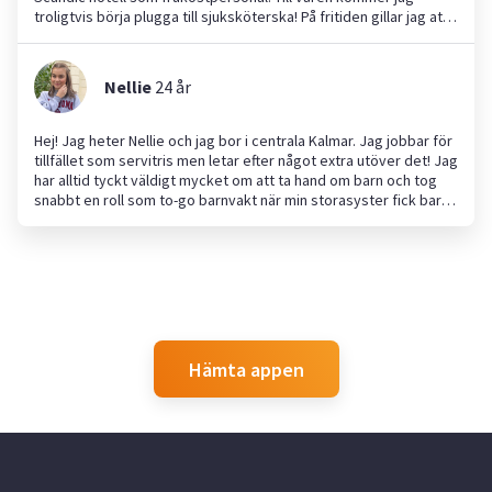
troligtvis börja plugga till sjuksköterska! På fritiden gillar jag att
laga mat, baka, vara ute i naturen, umgås med djur och städa!
Jag söker jobb som bland annat barnvakt eller liknande då jag är
ordningssam och sköter mina arbeten!
Nellie
24
år
Hej! Jag heter Nellie och jag bor i centrala Kalmar. Jag jobbar för
tillfället som servitris men letar efter något extra utöver det! Jag
har alltid tyckt väldigt mycket om att ta hand om barn och tog
snabbt en roll som to-go barnvakt när min storasyster fick barn.
Hundar har jag haft under hela min uppväxt och jag har mycket
vana med båda stora och små vovvar!
Hämta appen