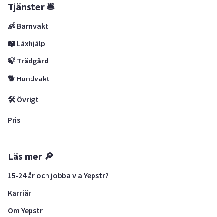
Tjänster 🛎
👶 Barnvakt
📖 Läxhjälp
🍃 Trädgård
🐕 Hundvakt
🛠 Övrigt
Pris
Läs mer 🔎
15-24 år och jobba via Yepstr?
Karriär
Om Yepstr