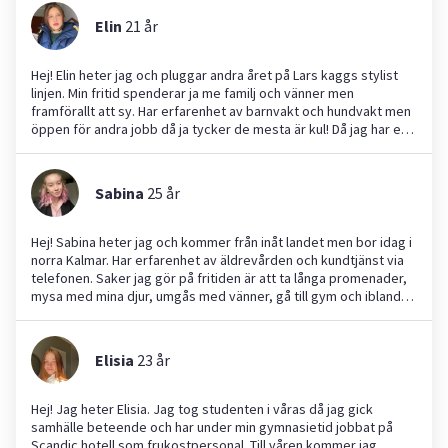
Elin
21
år
Hej! Elin heter jag och pluggar andra året på Lars kaggs stylist
linjen. Min fritid spenderar ja me familj och vänner men
framförallt att sy. Har erfarenhet av barnvakt och hundvakt men
öppen för andra jobb då ja tycker de mesta är kul! Då jag har en
lillbrorsor och även hund har ja fått mina erfarenheter av de. Är
även tålmodig och noggrann då ja följer mina instruktioner.
Sabina
25
år
Hej! Sabina heter jag och kommer från inåt landet men bor idag i
norra Kalmar. Har erfarenhet av äldrevården och kundtjänst via
telefonen. Saker jag gör på fritiden är att ta långa promenader,
mysa med mina djur, umgås med vänner, gå till gym och ibland
passar jag och min sambo hans lillebror nere i Skåne. Att fixa
hemma och göra att de ser be sur i trädgård och inomhus är
något som är roande att göra. Anlitar ni mig så får ni någon man
Elisia
23
år
kan lita på och kan hjälpa till där de behövs. Kan jag det inte så
lär jag mig gärna.
Hej! Jag heter Elisia. Jag tog studenten i våras då jag gick
samhälle beteende och har under min gymnasietid jobbat på
Scandic hotell som frukostpersonal. Till våren kommer jag