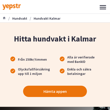
/
/
Hundvakt
Hundvakt Kalmar
Hitta hundvakt i Kalmar
Alla är verifierade
Från 150kr/timmen
med BankID
Olycksfallförsäkring
Enkla och säkra
upp till 1 miljon
betalningar
Hämta appen