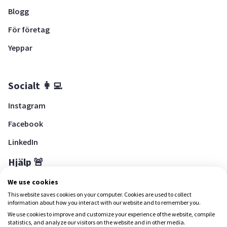
Blogg
För företag
Yeppar
Socialt 👩‍💻
Instagram
Facebook
LinkedIn
Hjälp 🚨
Hjälpcenter
We use cookies
This website saves cookies on your computer. Cookies are used to collect
information about how you interact with our website and to remember you.
We use cookies to improve and customize your experience of the website, compile
Ladda ned Yepstr
statistics, and analyze our visitors on the website and in other media.