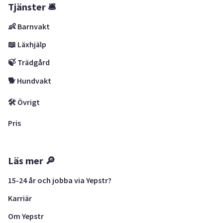
Tjänster 🛎
👶 Barnvakt
📖 Läxhjälp
🍃 Trädgård
🐕 Hundvakt
🛠 Övrigt
Pris
Läs mer 🔎
15-24 år och jobba via Yepstr?
Karriär
Om Yepstr