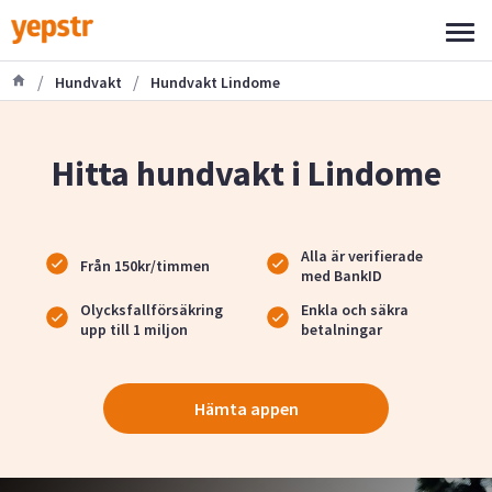
/
/
Hundvakt
Hundvakt Lindome
Hitta hundvakt i Lindome
Alla är verifierade
Från 150kr/timmen
med BankID
Olycksfallförsäkring
Enkla och säkra
upp till 1 miljon
betalningar
Hämta appen