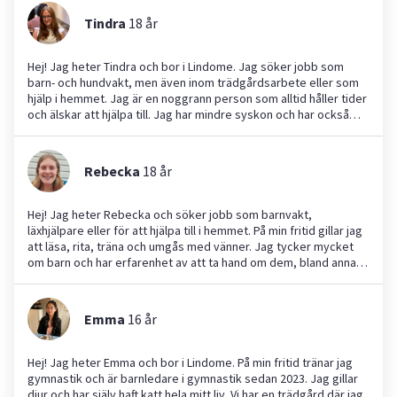
Tindra
18
år
Hej! Jag heter Tindra och bor i Lindome. Jag söker jobb som
barn- och hundvakt, men även inom trädgårdsarbete eller som
hjälp i hemmet. Jag är en noggrann person som alltid håller tider
och älskar att hjälpa till. Jag har mindre syskon och har också
haft två hundar som jag har tagit hand om, så jag har bra koll på
det. Jag har praktiserat på två olika förskolor, så jag har även
viss erfarenhet där. Jag ser fram emot att kunna bidra och hjälpa
Rebecka
18
år
till!
Hej! Jag heter Rebecka och söker jobb som barnvakt,
läxhjälpare eller för att hjälpa till i hemmet. På min fritid gillar jag
att läsa, rita, träna och umgås med vänner. Jag tycker mycket
om barn och har erfarenhet av att ta hand om dem, bland annat
genom att ha varit ledare för yngre barn på scoutläger i flera år.
Ser fram emot att kunna hjälpa till hos er!
Emma
16
år
Hej! Jag heter Emma och bor i Lindome. På min fritid tränar jag
gymnastik och är barnledare i gymnastik sedan 2023. Jag gillar
djur och har själv haft katt hela mitt liv. Vi har en trädgård där jag