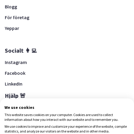
Blogg
För företag
Yeppar
Socialt 👩‍💻
Instagram
Facebook
LinkedIn
Hjälp 🚨
Hjälpcenter
We use cookies
This website saves cookies on your computer. Cookies are used to collect
information about how you interact with our website and to remember you.
We use cookies to improve and customize your experience of the website, compile
Ladda ned Yepstr
statistics, and analyze our visitors on the website and in other media.