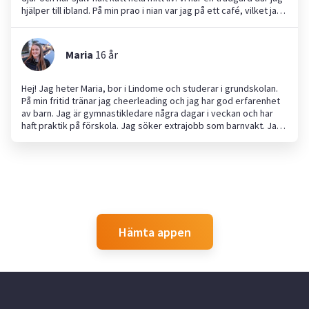
hjälper till ibland. På min prao i nian var jag på ett café, vilket jag
tyckte var väldigt kul. Jag är en kreativ person som gärna
pysslar, bakar och leker. Anlitar du mig får du en positiv, lugn och
ansvarstagande person. Hoppas vi hörs!😁
Maria
16
år
Hej! Jag heter Maria, bor i Lindome och studerar i grundskolan.
På min fritid tränar jag cheerleading och jag har god erfarenhet
av barn. Jag är gymnastikledare några dagar i veckan och har
haft praktik på förskola. Jag söker extrajobb som barnvakt. Jag
är framåt, ansvarsfull och nyfiken på att lära mig nya saker. Jag
kommer i tid, är noggrann och skapar en trygg och lekfull miljö
för barn. Hör gärna av dig om du vill ha hjälp med barnpassning –
jag ser fram emot att hjälpa din familj!
Hämta appen