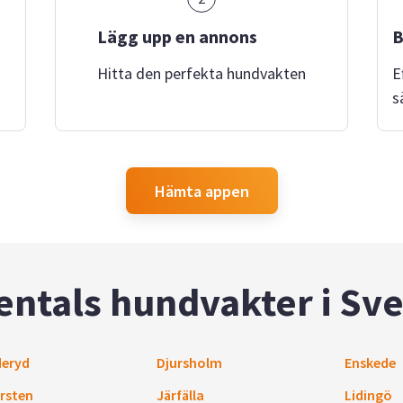
Lägg upp en annons
B
Hitta den perfekta hundvakten
E
s
Hämta appen
entals hundvakter i Sve
eryd
Djursholm
Enskede
rsten
Järfälla
Lidingö