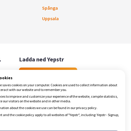
Spånga
Uppsala

Ladda ned Yepstr
Ladda ned Yepstr
cookies
e saves cookies on your computer. Cookies are used to collect information about
teract with our website and to remember you.
ies to improve and customize your experience of the website, compile statistics,
 our visitors on the website and in other media.
ation about the cookies we use can be found in our privacy policy.
t and the cookie policy apply to all websites of "Yepstr", including: Yepstr - Signup,