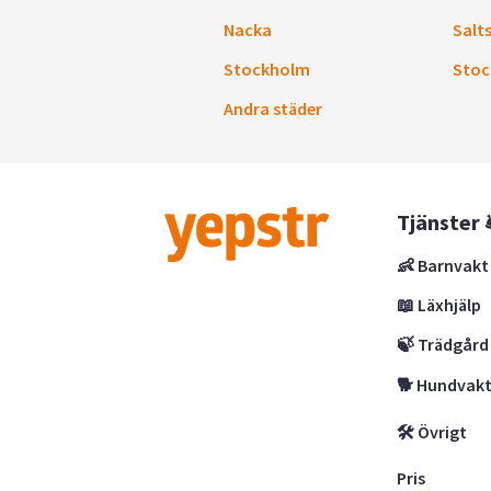
Nacka
Salt
Stockholm
Stoc
Andra städer
Tjänster 
👶 Barnvakt
📖 Läxhjälp
🍃 Trädgård
🐕 Hundvak
🛠 Övrigt
Pris