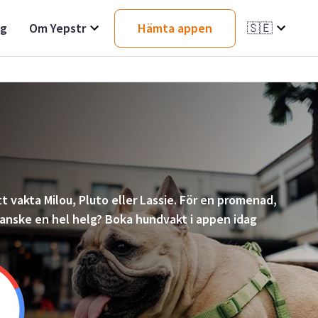
ag
Om Yepstr
Hämta appen
🇸🇪
t vakta Milou, Pluto eller Lassie. För en promenad,
 kanske en hel helg? Boka hundvakt i appen idag