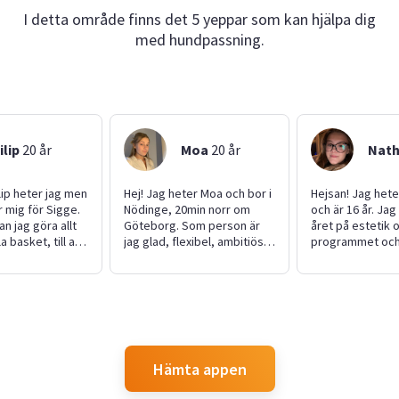
I detta område finns det 5 yeppar som kan hjälpa dig
med hundpassning.
ilip
20
år
Moa
20
år
Nath
ilip heter jag men
Hej! Jag heter Moa och bor i
Hejsan! Jag hete
r mig för Sigge.
Nödinge, 20min norr om
och är 16 år. Jag
an jag göra allt
Göteborg. Som person är
året på estetik 
a basket, till att
jag glad, flexibel, ambitiös
programmet och
ed datorer eller
och öppen för nya saker!
yepstr söker jag
kaniner. Helt
Min fritid spenderas
eftersom jag vill
 det ingen
mestadels i stallet, med
till mitt körkort.
 att ta mig
vänner eller hemma. Just nu
väldigt positiv o
 någon annan på
läser jag Naturbrukslinje
jag vill gärna lät
en om man inte
med inriktning häst på
och hjälpa dig.
orra humor eller
Realgymnasiet i Göteborg.
Hämta appen
ra ansikte. Nu
Främst letar jag efter ett
ker efter kanske
praktiskt jobb, allt ifrån