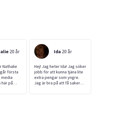
alie
20
år
Ida
20
år
r Nathalie
Hej! Jag heter Ida! Jag söker
 går första
jobb för att kunna tjäna lite
o media
extra pengar som yngre.
 här på
Jag är bra på att få saker
 jobb
gjort och tycker mycket om
 börja spara
att umgås med människor.
 Jag är en
Jag kan hjälpa till med
ch glad tjej,
barnpassning, lättare läxor,
ta för dig
trädgårdshjälp, passning av
djur. Jag är en glad, lättsam
och snäll tjej som tycker om
när det händer saker. Man
kan lita på att jag utför det