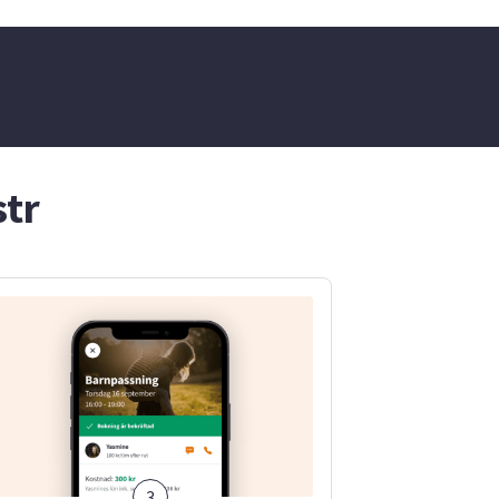
vi kommit överens om.
str
3