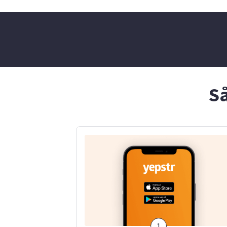
det ändå va
🤷‍♂️
Så
1