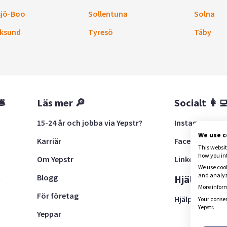
sjö-Boo
Sollentuna
Solna
ksund
Tyresö
Täby
🛎
Läs mer 🔎
Socialt 👩‍
15-24 år och jobba via Yepstr?
Instagram
We use 
Karriär
Facebook
This websit
how you in
Om Yepstr
LinkedIn
We use cook
and analyze
Blogg
t
Hjälp 🚨
More inform
För företag
Hjälpcenter
Your consen
Yepstr.
Yeppar