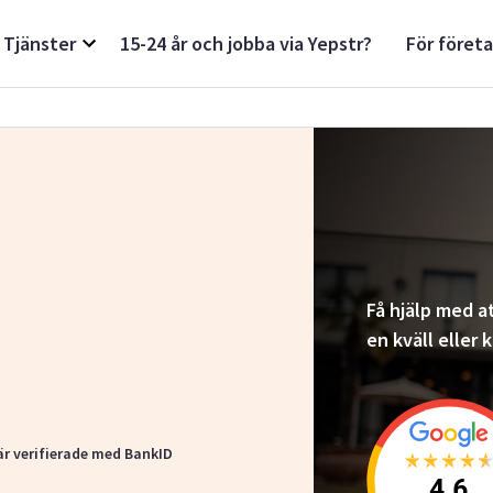
Tjänster
15-24 år och jobba via Yepstr?
För föret
Få hjälp med at
en kväll eller
är verifierade med BankID