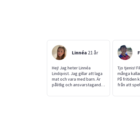
Linnéa
21
år
F
Hej! Jag heter Linnéa
Tjo tjenis! F
Lindqvist. Jag gillar att laga
många kalla
mat och vara med barn. Är
På fritiden k
pålitlig och ansvarstagande.
från att spel
Jag går på
pilla runt m
samhällsprogrammet i
kela med mina 
gymnasiet. Jag bor lite
ärligt finns
utanför Göteborg.
anledning av
istället för
den här app
älskar min t
se mitt vack
när man tän