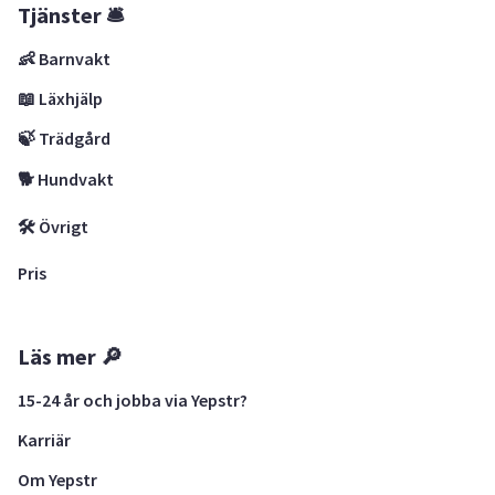
Tjänster 🛎
👶 Barnvakt
📖 Läxhjälp
🍃 Trädgård
🐕 Hundvakt
🛠 Övrigt
Pris
Läs mer 🔎
15-24 år och jobba via Yepstr?
Karriär
Om Yepstr