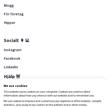
Blogg
För företag
Yeppar
Socialt 👩‍💻
Instagram
Facebook
LinkedIn
Hjälp 🚨
Hjälpcenter
We use cookies
This website saves cookies on your computer. Cookies are used to collect
information about how you interact with our website and to remember you.
We use cookies to improve and customize your experience of the website, compile
Ladda ned Yepstr
statistics, and analyze our visitors on the website and in other media.