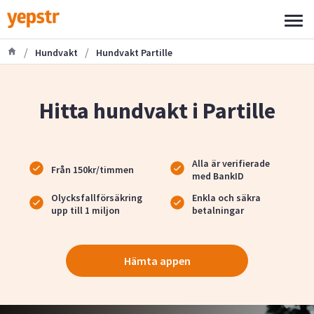
/
/
Hundvakt
Hundvakt Partille
Hitta hundvakt i Partille
Alla är verifierade
Från 150kr/timmen
med BankID
Olycksfallförsäkring
Enkla och säkra
upp till 1 miljon
betalningar
Hämta appen