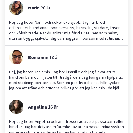
an. Jag arbetar effektivt även i stressiga situationer och
Narin
20
år
behåller alltid ett positivt bemötande. Jag är trygg, ansvarsfull
och har lätt för att skapa förtroende, både hos barn och vuxna.
Jag kan till exempel hjälpa till med enklare matlagning, läxläsning
Hej! Jag heter Narin och söker extrajobb. Jag har bred
i engelska, promenader och aktivering av hundar samt städning
erfarenhet bland annat som servitris, barnvakt, städare, frisör
och ordning i hemmet. Hör gärna av dig så berättar jag mer och
och köksbiträde. När du anlitar mig får du inte vem som helst,
anpassar mig efter dina behov!
utan en trygg, självständig och noggrann person med rutin. En
av mina styrkor är att jag är stresstålig, något jag lärt mig
genom att jobba i restaurangmiljö med högt tempo. En liten
nackdel (eller fördel, beroende på hur man ser det!) är att jag är
Beniamin
18
år
väldigt noga, jag klarar inte av oordning, så jag ser alltid till att
det är rent och strukturerat omkring mig.
Hej, jag heter Benjamin! Jag bor i Partille och jag älskar att ta
hand om barn och hjälpa till i trädgården. Jag kan gärna hjälpa till
med städning och läxhjälp. Som en positiv och snäll kille tycker
jag om att träna och studera, vilket gör att jag kan erbjuda hjälp
till barn i olika åldrar. Jag är flexibel och ser fram emot att
assistera er!
Angelina
16
år
Hej! Jag heter Angelina och är intresserad av att passa barn eller
husdjur. Jag har tidigare erfarenhet av att ha passat mina syskon
under en stor del av deras liv. Jag har lagat mat, städat,