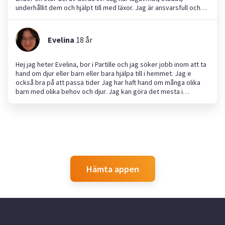
underhållit dem och hjälpt till med läxor. Jag är ansvarsfull och
ser dessa arbetsuppgifter som en naturlig del av min vardag.
Jag ser fram emot att hjälpa till med det ni behöver!
Evelina
18
år
Hej jag heter Evelina, bor i Partille och jag söker jobb inom att ta
hand om djur eller barn eller bara hjälpa till i hemmet. Jag e
också bra på att passa tider Jag har haft hand om många olika
barn med olika behov och djur. Jag kan göra det mesta i
hemmet. Och vad min uppgift än är så försöker jag alltid göra
mitt bästa
Hämta appen