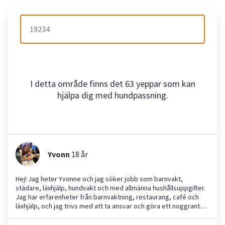
I detta område finns det 63 yeppar som kan
hjälpa dig med hundpassning.
Yvonn
18
år
Hej! Jag heter Yvonne och jag söker jobb som barnvakt,
städare, läxhjälp, hundvakt och med allmänna hushållsuppgifter.
Jag har erfarenheter från barnvaktning, restaurang, café och
läxhjälp, och jag trivs med att ta ansvar och göra ett noggrant
jobb. Jag är en person med stort tålamod, god organisatorisk
förmåga och ett naturligt engagemang i de uppgifter jag tar mig