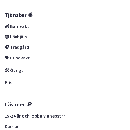
Tjänster 🛎
👶 Barnvakt
📖 Läxhjälp
🍃 Trädgård
🐕 Hundvakt
🛠 Övrigt
Pris
Läs mer 🔎
15-24 år och jobba via Yepstr?
Karriär