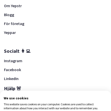
Om Yepstr
Blogg
För företag
Yeppar
Socialt 👩‍💻
Instagram
Facebook
LinkedIn
Hjälp 🚨
Hjälpcenter
We use cookies
This website saves cookies on your computer. Cookies are used to collect
information about how you interact with our website and to remember you.