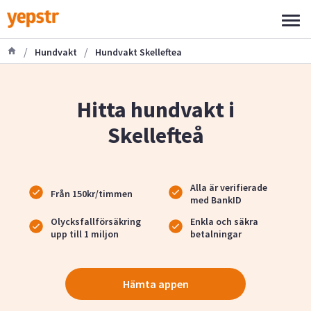
/
/
Hundvakt
Hundvakt Skelleftea
Hitta hundvakt i
Skellefteå
Alla är verifierade
Från 150kr/timmen
med BankID
Olycksfallförsäkring
Enkla och säkra
upp till 1 miljon
betalningar
Hämta appen