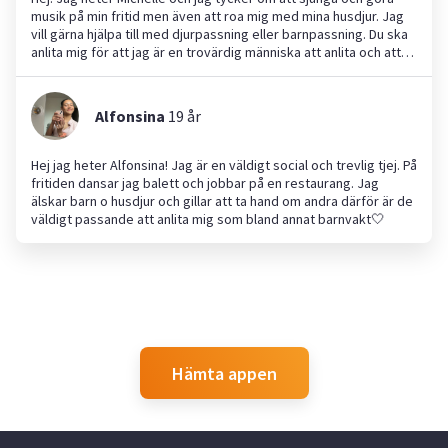
musik på min fritid men även att roa mig med mina husdjur. Jag
vill gärna hjälpa till med djurpassning eller barnpassning. Du ska
anlita mig för att jag är en trovärdig människa att anlita och att
jag gör det jobb jag gör fullt ut. Jag passar tider och kommer
inte sent. Jag har yngre syskon så har mycket erfarenhet av
barnpassning.
Alfonsina
19
år
Hej jag heter Alfonsina! Jag är en väldigt social och trevlig tjej. På
fritiden dansar jag balett och jobbar på en restaurang. Jag
älskar barn o husdjur och gillar att ta hand om andra därför är de
väldigt passande att anlita mig som bland annat barnvakt🤍
Hämta appen