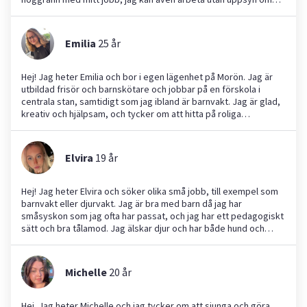
detta skulle krävas. kontakta mig gärna vid frågor.
Emilia
25
år
Hej! Jag heter Emilia och bor i egen lägenhet på Morön. Jag är
utbildad frisör och barnskötare och jobbar på en förskola i
centrala stan, samtidigt som jag ibland är barnvakt. Jag är glad,
kreativ och hjälpsam, och tycker om att hitta på roliga
aktiviteter med barn. Jag är alltid noggrann & håller tider och har
mycket erfarenhet av att vara barnvakt till barn i olika åldrar –
från bebisar som varit nyfödda, tvillingar som bara är några
Elvira
19
år
veckor gamla till barn mellan som varit mellan 1, 2 år upp till 12år.
Har även jobbar som aupair. Pyssel, bakning och matlagning är
något jag tycker om, och jag är bra på att hålla ordning och
Hej! Jag heter Elvira och söker olika små jobb, till exempel som
städa. Jag tar gärna ansvar och ser till att alltid hitta på något
barnvakt eller djurvakt. Jag är bra med barn då jag har
kul, är mycket duktig på att hitta på olika aktiviteter med
småsyskon som jag ofta har passat, och jag har ett pedagogiskt
barn/barnen. Dessutom har jag erfarenhet av hundpassning,
sätt och bra tålamod. Jag älskar djur och har både hund och
särskilt små hundar. Kan klippa hår om det skulle vara intressant
kaniner hemma, samt erfarenhet av katt sedan tidigare. Ser
✂️ Hör gärna av dig om du vill veta mer om mig – jag svarar
fram emot att hjälpa dig!
gärna på frågor!
Michelle
20
år
Hej. Jag heter Michelle och jag tycker om att sjunga och göra