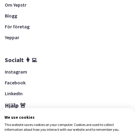
Om Yepstr
Blogg
För företag
Yeppar
Socialt 👩‍💻
Instagram
Facebook
LinkedIn
Hjälp 🚨
Hjälpcenter
We use cookies
This website saves cookies on your computer. Cookies are used to collect
information about how you interact with our website and to remember you.