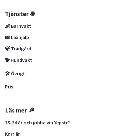
Tjänster 🛎
👶 Barnvakt
📖 Läxhjälp
🍃 Trädgård
🐕 Hundvakt
🛠 Övrigt
Pris
Läs mer 🔎
15-24 år och jobba via Yepstr?
Karriär