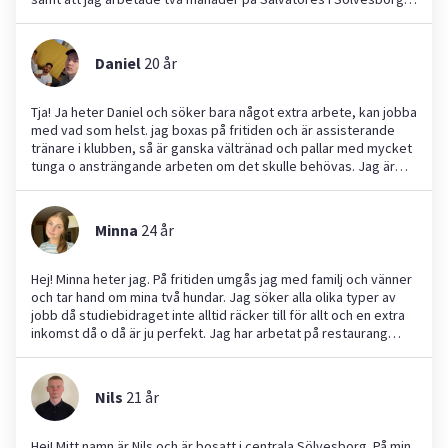
På fritiden umgås jag främst med vänner och studerar på
naturvetenskapsprogrammet på Furulundsskolan, i Sölvesborg.
Ni ska anlita mig om ni söker någon med hög arbetsmoral, som
Daniel
20
år
utför jobbet utan klagomål och som intresserar sig för många
olika arbeten, vilket gör att jag till stor del kan hjälp till med
nästan vad som helst. Hoppas att ni vill anställa mig och att vi
Tja! Ja heter Daniel och söker bara något extra arbete, kan jobba
förhoppningsvis ses snart!!!
med vad som helst. jag boxas på fritiden och är assisterande
tränare i klubben, så är ganska vältränad och pallar med mycket
tunga o ansträngande arbeten om det skulle behövas. Jag är
väldigt pålitlig och lojal, jag ställer alltid upp att jobba om det
skulle behövas oavsett vad.
Minna
24
år
Hej! Minna heter jag. På fritiden umgås jag med familj och vänner
och tar hand om mina två hundar. Jag söker alla olika typer av
jobb då studiebidraget inte alltid räcker till för allt och en extra
inkomst då o då är ju perfekt. Jag har arbetat på restaurang
innan.
Nils
21
år
Hej! Mitt namn är Nils och är bosatt i centrala Sölvesborg. På min