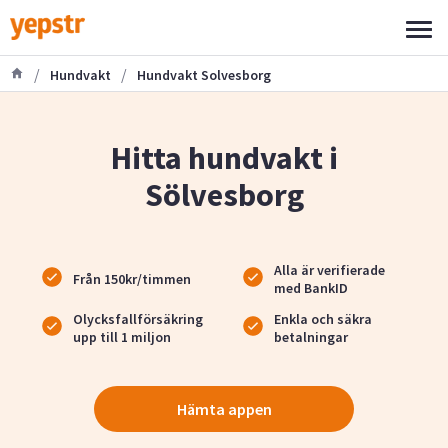
/
/
Hundvakt
Hundvakt Solvesborg
Hitta hundvakt i
Sölvesborg
Alla är verifierade
Från 150kr/timmen
med BankID
Olycksfallförsäkring
Enkla och säkra
upp till 1 miljon
betalningar
Hämta appen