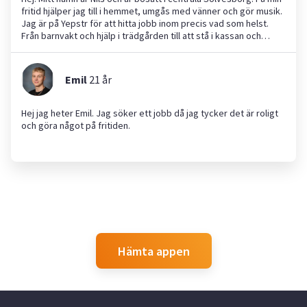
fritid hjälper jag till i hemmet, umgås med vänner och gör musik.
Jag är på Yepstr för att hitta jobb inom precis vad som helst.
Från barnvakt och hjälp i trädgården till att stå i kassan och
bemöta kunder. Vänner och familj skulle beskriva mig som en
utåtgående, hjälpsam och snabbtänkt person med god
arbetsmoral.
Emil
21
år
Hej jag heter Emil. Jag söker ett jobb då jag tycker det är roligt
och göra något på fritiden.
Hämta appen