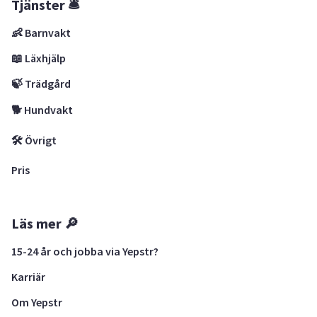
Tjänster 🛎
👶 Barnvakt
📖 Läxhjälp
🍃 Trädgård
🐕 Hundvakt
🛠 Övrigt
Pris
Läs mer 🔎
15-24 år och jobba via Yepstr?
Karriär
Om Yepstr