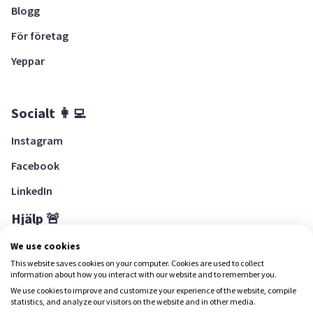
Blogg
För företag
Yeppar
Socialt 👩‍💻
Instagram
Facebook
LinkedIn
Hjälp 🚨
Hjälpcenter
We use cookies
This website saves cookies on your computer. Cookies are used to collect
information about how you interact with our website and to remember you.
We use cookies to improve and customize your experience of the website, compile
Ladda ned Yepstr
statistics, and analyze our visitors on the website and in other media.