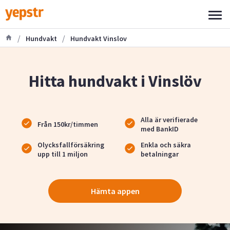
/
/
Hundvakt
Hundvakt Vinslov
Hitta hundvakt i Vinslöv
Alla är verifierade
Från 150kr/timmen
med BankID
Olycksfallförsäkring
Enkla och säkra
upp till 1 miljon
betalningar
Hämta appen