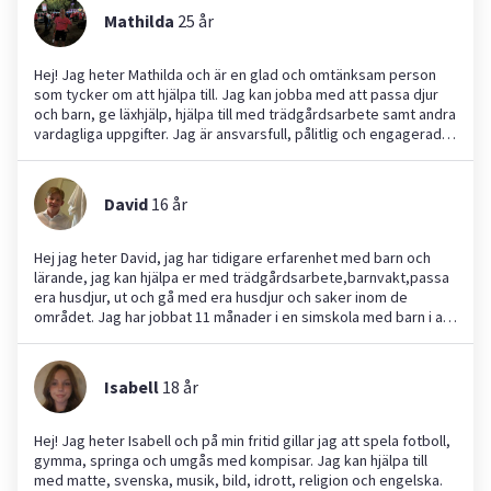
Mathilda
25
år
Hej! Jag heter Mathilda och är en glad och omtänksam person
som tycker om att hjälpa till. Jag kan jobba med att passa djur
och barn, ge läxhjälp, hjälpa till med trädgårdsarbete samt andra
vardagliga uppgifter. Jag är ansvarsfull, pålitlig och engagerad,
och gör alltid mitt bästa för att den jag hjälper ska känna sig
trygg.
David
16
år
Hej jag heter David, jag har tidigare erfarenhet med barn och
lärande, jag kan hjälpa er med trädgårdsarbete,barnvakt,passa
era husdjur, ut och gå med era husdjur och saker inom de
området. Jag har jobbat 11 månader i en simskola med barn i alla
åldrar från 3-11 år, hade aldrig några problem på detta jobbet.
Har erfarenhet från husdjur då jag hela mitt liv har haft katter och
hund. Jag är glad och positiv och ser framimåt att börja jobba,
Isabell
18
år
Mvh David
Hej! Jag heter Isabell och på min fritid gillar jag att spela fotboll,
gymma, springa och umgås med kompisar. Jag kan hjälpa till
med matte, svenska, musik, bild, idrott, religion och engelska.