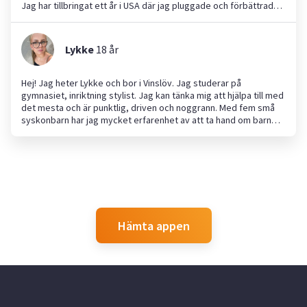
Jag har tillbringat ett år i USA där jag pluggade och förbättrade
min engelska och matte. Jag kan hjälpa till med läxor upp till
årskurs 6. Jag sitter gärna barnvakt och har erfarenhet från
både USA och Sverige. Dessutom hjälper jag gärna till som
Lykke
18
år
husdjursvakt!
Hej! Jag heter Lykke och bor i Vinslöv. Jag studerar på
gymnasiet, inriktning stylist. Jag kan tänka mig att hjälpa till med
det mesta och är punktlig, driven och noggrann. Med fem små
syskonbarn har jag mycket erfarenhet av att ta hand om barn
och jag trivs bra i deras sällskap. Eftersom jag har EPA är det
enkelt för mig att ta mig till olika platser. Hör gärna av dig om du
behöver hjälp!
Hämta appen