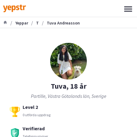
/
/
/
Yeppar
T
Tuva Andreasson
Tuva, 18 år
Partille, Västra Götalands län, Sverige
Level 2
0 utförda uppdrag
Verifierad
Telefonnummer