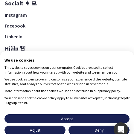
Socialt 👩‍💻
Instagram
Facebook
LinkedIn
Hjälp 🚨
Hjälpcenter
We use cookies
This website saves cookies on your computer. Cookies are used to collect
information about how you interact with our website and to remember you.
We use cookies to improve and customize your experience of the website, compile
Ladda ned Yepstr
statistics, and analyze our visitors on the website and in other media.
More information about the cookies we use can be found in our privacy policy.
Ladda ned Yepstr
Your consent and the cookie policy apply to all websites of "Yepstr", including: Yepstr
- Signup, Yepstr.
Yepstr använder cookies (kakor) för att ge dig en bättre
upplevelse.
Accept
Yepstr AB • Org. 556997-9817 • Skeppsbron 28, 111 30
Adjust
Deny
Stockholm
Godkänn