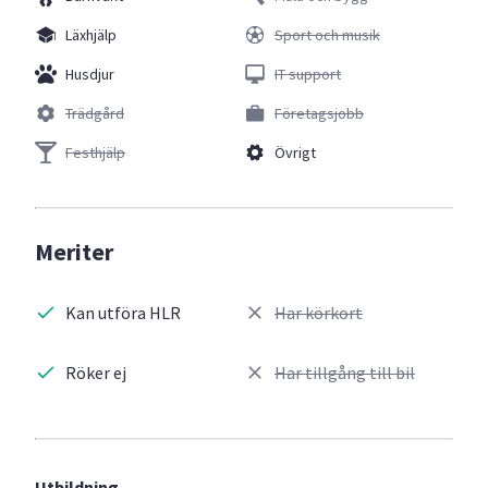
Läxhjälp
Sport och musik
Husdjur
IT support
Trädgård
Företagsjobb
Festhjälp
Övrigt
Meriter
Kan utföra HLR
Har körkort
Röker ej
Har tillgång till bil
Utbildning