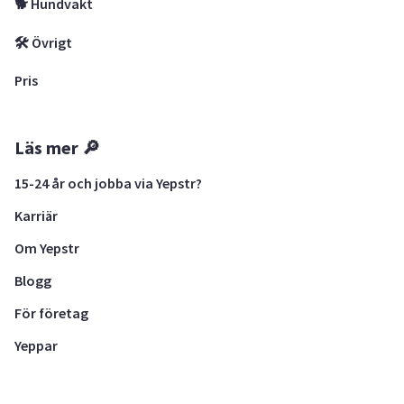
🐕 Hundvakt
🛠 Övrigt
Pris
Läs mer 🔎
15-24 år och jobba via Yepstr?
Karriär
Om Yepstr
Blogg
För företag
Yeppar