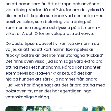
ha ett namn som är lätt att ropa och använda
vid träning. Varför då det? Jo, för om du lyckas få
din hund att koppla samman vad den heter med
positiva saker, som belöning vid träning, så
kommer hen reagera och lyssna på sitt namn –
vilket är A och O för en väluppfostrad vovve.
De bästa tipsen, oavsett vilken typ av namn du
väljer, är att ha ett kort namn. Exempelvis är
”Rocky” bättre än det lite mer utdragna ”Rickard”.
Det finns även vissa ljud som sägs vara extra bra
att ha med i ett hundnamn. Hårda konsonanter,
exempelvis bokstaven ”k” är bra, då det kan
hjälpa hunden att särskilja namnet från andra
ljud. Man har länge sagt att det är bra att ha med
bokstaven ”s”, men det har egentligen inga
vetenskapliga belägg.