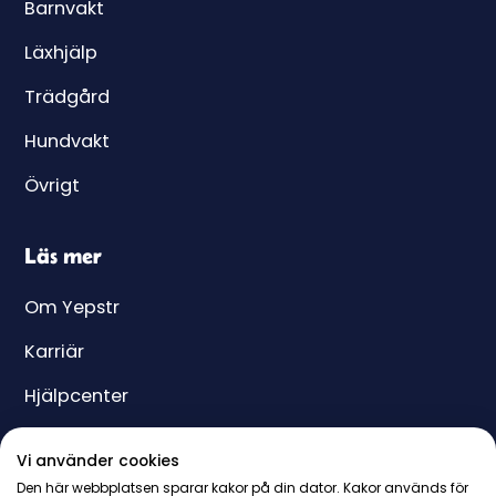
Barnvakt
Läxhjälp
Trädgård
Hundvakt
Övrigt
Läs mer
Om Yepstr
Karriär
Hjälpcenter
Yeppar
Vi använder cookies
Pris
Den här webbplatsen sparar kakor på din dator. Kakor används för