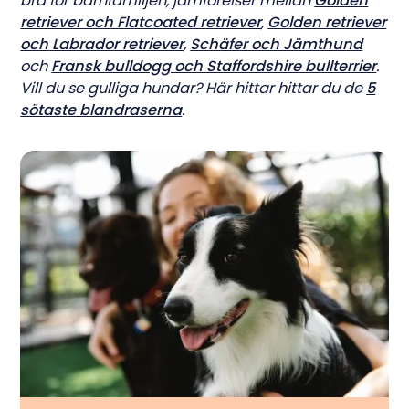
bra för barnfamiljen, jämförelser mellan
Golden
retriever och Flatcoated retriever
,
Golden retriever
och Labrador retriever
,
Schäfer och Jämthund
och
Fransk bulldogg och Staffordshire bullterrier
.
Vill du se gulliga hundar? Här hittar hittar du de
5
sötaste blandraserna
.