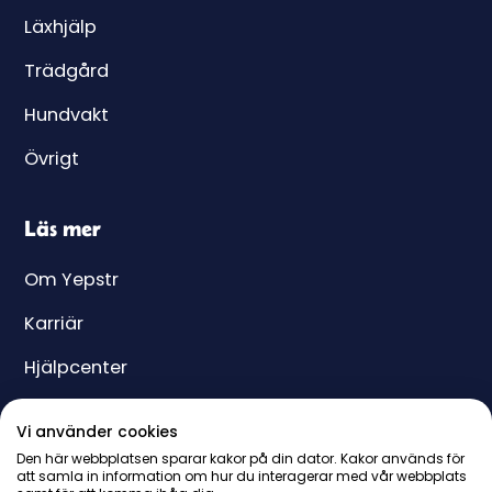
Läxhjälp
Trädgård
Hundvakt
Övrigt
Läs mer
Om Yepstr
Karriär
Hjälpcenter
Yeppar
Vi använder cookies
Pris
Den här webbplatsen sparar kakor på din dator. Kakor används för
att samla in information om hur du interagerar med vår webbplats