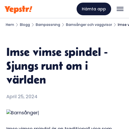
Hämta app
Hem
Blogg
Barnpassning
Barnsånger och vaggvisor
Imse v
Imse vimse spindel -
Sjungs runt om i
världen
April 25, 2024
Imse vimse spindel är en traditionell visa som