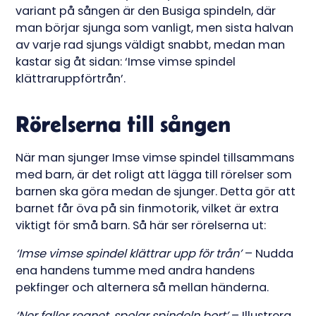
variant på sången är den Busiga spindeln, där
man börjar sjunga som vanligt, men sista halvan
av varje rad sjungs väldigt snabbt, medan man
kastar sig åt sidan: ‘Imse vimse spindel
klättraruppförtrån’.
Rörelserna till sången
När man sjunger Imse vimse spindel tillsammans
med barn, är det roligt att lägga till rörelser som
barnen ska göra medan de sjunger. Detta gör att
barnet får öva på sin finmotorik, vilket är extra
viktigt för små barn. Så här ser rörelserna ut:
‘Imse vimse spindel klättrar upp för trån’
– Nudda
ena handens tumme med andra handens
pekfinger och alternera så mellan händerna.
‘Ner faller regnet, spolar spindeln bort’
– Illustrera