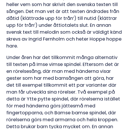
heller vem som har skrivit den svenska texten till
sången. Det man vet är att texten ändrades från
dåtid (klättrade upp för trån’) till nutid (klättrar
upp för trån’) under åttiotalets slut. En annan
svensk text till melodin som också är väldigt känd
skrevs av Ingrid Fernholm och heter Hoppe hoppe
hare.
Under åren har det tillkommit många alternativ
till texten på Imse vimse spindel. Eftersom det är
en rörelsesång, där man med händerna visar
gester som har med barnsången att göra, har
det till exempel tillkommit ett par varianter där
man får utveckla sina rörelser. Två exempel på
detta är Ytte pytte spindel, där rörelserna istället
för med händerna görs jättesmå med
fingertopparna, och Bamse bamse spindel, där
rörelserna görs med armarna och hela kroppen.
Detta brukar barn tycka mycket om. En annan