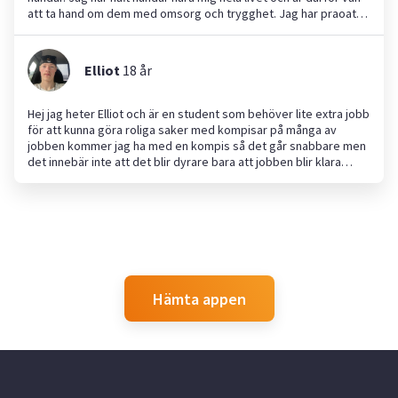
att ta hand om dem med omsorg och trygghet. Jag har praoat
på hunddagis samt sommarjobbat på fritidshem, vilket har gett
mig erfarenhet av att ta ansvar, samarbeta och skapa en trygg
och rolig miljö för barn. Jag är positiv, pålitlig och lär mig snabbt.
Elliot
18
år
Jag hjälper gärna till med barnpassning, hundpassning,
promenader eller andra uppgifter där man behöver någon
engagerad och ansvarsfull.
Hej jag heter Elliot och är en student som behöver lite extra jobb
för att kunna göra roliga saker med kompisar på många av
jobben kommer jag ha med en kompis så det går snabbare men
det innebär inte att det blir dyrare bara att jobben blir klara
snabbare. Så om någon är sugen på snabbt och billigt arbete så
hör av er.
Hämta appen