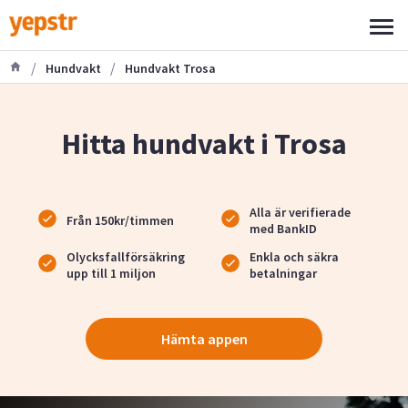
/
/
Hundvakt
Hundvakt Trosa
Hitta hundvakt i Trosa
Alla är verifierade
Från 150kr/timmen
med BankID
Olycksfallförsäkring
Enkla och säkra
upp till 1 miljon
betalningar
Hämta appen