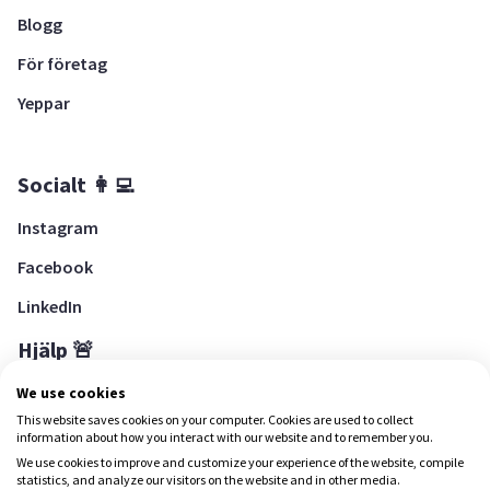
Blogg
För företag
Yeppar
Socialt 👩‍💻
Instagram
Facebook
LinkedIn
Hjälp 🚨
Hjälpcenter
We use cookies
This website saves cookies on your computer. Cookies are used to collect
information about how you interact with our website and to remember you.
We use cookies to improve and customize your experience of the website, compile
Ladda ned Yepstr
statistics, and analyze our visitors on the website and in other media.