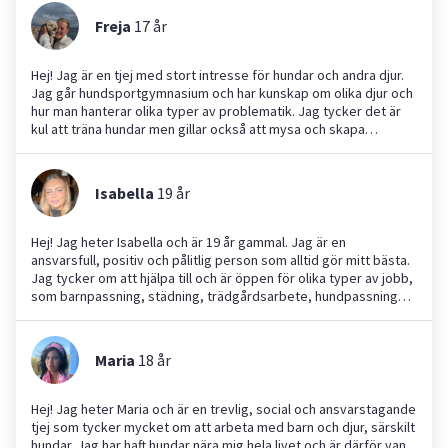
Freja
17
år
Hej! Jag är en tjej med stort intresse för hundar och andra djur.
Jag går hundsportgymnasium och har kunskap om olika djur och
hur man hanterar olika typer av problematik. Jag tycker det är
kul att träna hundar men gillar också att mysa och skapa
trygghet. Jag är lättsam, ansvarstagande och anpassningsbar.
Jag gör alltid mitt bästa och vill djurens bästa. Jag kan hjälpa till
med promenader, aktivering, träning och passning både kortare
Isabella
19
år
och längre uppdrag. Ser fram emot att hjälpa dig och din
fyrbenta vän!
Hej! Jag heter Isabella och är 19 år gammal. Jag är en
ansvarsfull, positiv och pålitlig person som alltid gör mitt bästa.
Jag tycker om att hjälpa till och är öppen för olika typer av jobb,
som barnpassning, städning, trädgårdsarbete, hundpassning
och andra vardagliga uppgifter. Jag lär mig snabbt, passar tider
och tar ansvar för mina arbetsuppgifter. Om du söker någon som
är engagerad och arbetsvillig hjälper jag gärna till.a
Maria
18
år
Hej! Jag heter Maria och är en trevlig, social och ansvarstagande
tjej som tycker mycket om att arbeta med barn och djur, särskilt
hundar. Jag har haft hundar nära mig hela livet och är därför van