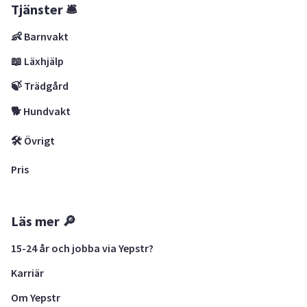
Tjänster 🛎
👶 Barnvakt
📖 Läxhjälp
🍃 Trädgård
🐕 Hundvakt
🛠 Övrigt
Pris
Läs mer 🔎
15-24 år och jobba via Yepstr?
Karriär
Om Yepstr