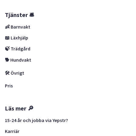
Tjänster 🛎
👶 Barnvakt
📖 Läxhjälp
🍃 Trädgård
🐕 Hundvakt
🛠 Övrigt
Pris
Läs mer 🔎
15-24 år och jobba via Yepstr?
Karriär