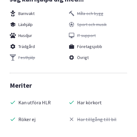
Barnvakt
Måla och bygg
Läxhjälp
Sport och musik
Husdjur
IT support
Trädgård
Företagsjobb
Festhjälp
Övrigt
Meriter
Kan utföra HLR
Har körkort
Röker ej
Har tillgång till bil