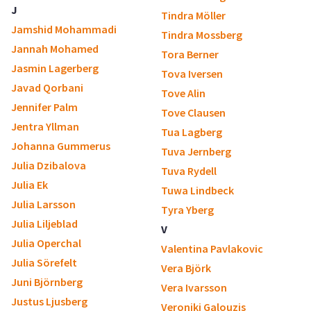
J
Tindra Möller
Jamshid Mohammadi
Tindra Mossberg
Jannah Mohamed
Tora Berner
Jasmin Lagerberg
Tova Iversen
Javad Qorbani
Tove Alin
Jennifer Palm
Tove Clausen
Jentra Yllman
Tua Lagberg
Johanna Gummerus
Tuva Jernberg
Julia Dzibalova
Tuva Rydell
Julia Ek
Tuwa Lindbeck
Julia Larsson
Tyra Yberg
Julia Liljeblad
V
Julia Operchal
Valentina Pavlakovic
Julia Sörefelt
Vera Björk
Juni Björnberg
Vera Ivarsson
Justus Ljusberg
Veroniki Galouzis