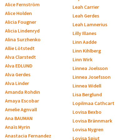
Alice Fernström
Leah Carrier
Alice Holden
Leah Gerdes
Alicia Fougner
Leah Lamnerius
Alicia Lindenryd
Lilly Illanes
Alina Surzhenko
Linn Aadde
Allie Lötstedt
Linn Kihlberg
Alva Clarstedt
Linn Wirk
Alva EDLUND
Linnea Joelsson
Alva Gerdes
Linnea Josefsson
Alva Linder
Linnea Widell
Amanda Rohdin
Lisa Berglund
Amaya Escobar
Lopilmaa Cathcart
Amelie Agnvall
Lovisa Bexbo
Ana BAUMAN
Lovisa Brännmark
Anaïs Myrin
Lovisa Nygren
Anastacia Fernandez
Lovisa Spjut