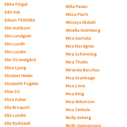
Ebba Fingal
Milla Paues
Edit Ask
Milou Flach
Edson TEIXEIRA
Mimaya Ekdahl
Elin Hultbom
Minella Holmberg
Elin Lundgren
Mira Gentula
Elin Lundh
Mira Nordgren
Elin Lundin
Mira Schönning
Elin Strandgård
Mira Thulin
Elina Ljung
Miranda Bacchus
Elisabet Hedin
Moa Granhage
Elisabeth Fogelin
Moa Lönn
Elise Sti
Moa Ring
Eliza Zuber
Moa Wikström
Ella Broquist
Moa Zerkula
Ella Lundin
Molly Axberg
Ella Rydstedt
Molly Gunnarsson