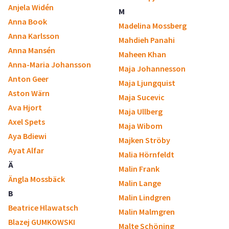
Anjela Widén
M
Anna Book
Madelina Mossberg
Anna Karlsson
Mahdieh Panahi
Anna Mansén
Maheen Khan
Anna-Maria Johansson
Maja Johannesson
Anton Geer
Maja Ljungquist
Aston Wärn
Maja Sucevic
Ava Hjort
Maja Ullberg
Axel Spets
Maja Wibom
Aya Bdiewi
Majken Ströby
Ayat Alfar
Malia Hörnfeldt
Ä
Malin Frank
Ängla Mossbäck
Malin Lange
B
Malin Lindgren
Beatrice Hlawatsch
Malin Malmgren
Blazej GUMKOWSKI
Malte Schöning