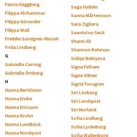
Fenris Häggberg
Saga Halldin
Filippa Alvhammar
Sanna Mårtensson
Filippa Görander
Sara Zigliara
Filippa Wall
Sawdatou Seck
Freddie Sandgren-Massih
Shann Ali
Frida Lindberg
Shannon Rahman
G
Sidiqa Nabiyeva
Gabriella Carring
Signe Feltsen
Gabriella Örnberg
Signe Vikner
H
Sigrid Furugren
Hanna Bertilsson
Siri Lövborg
Hanna Endre
Siri Lundquist
Hanna Ericsson
Siri Norland
Hanna Krohn
Sofia Lindberg
Hanna Lundbäck
Sofia Lyckeborg
Hanna Nordqvist
Sofia Wallenborg