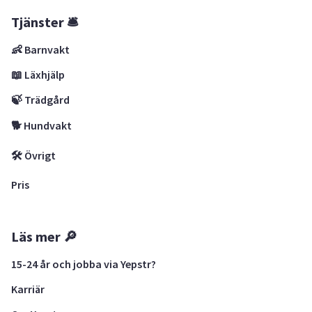
Tjänster 🛎
👶 Barnvakt
📖 Läxhjälp
🍃 Trädgård
🐕 Hundvakt
🛠 Övrigt
Pris
Läs mer 🔎
15-24 år och jobba via Yepstr?
Karriär