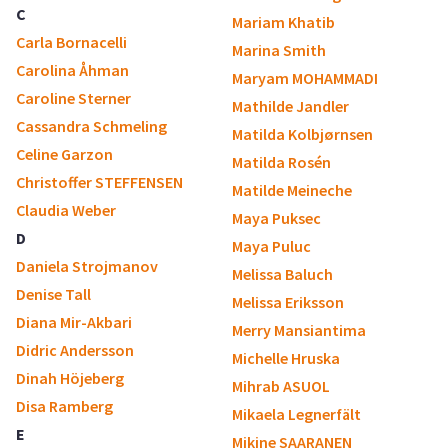
C
Mariam Khatib
Carla Bornacelli
Marina Smith
Carolina Åhman
Maryam MOHAMMADI
Caroline Sterner
Mathilde Jandler
Cassandra Schmeling
Matilda Kolbjørnsen
Celine Garzon
Matilda Rosén
Christoffer STEFFENSEN
Matilde Meineche
Claudia Weber
Maya Puksec
D
Maya Puluc
Daniela Strojmanov
Melissa Baluch
Denise Tall
Melissa Eriksson
Diana Mir-Akbari
Merry Mansiantima
Didric Andersson
Michelle Hruska
Dinah Höjeberg
Mihrab ASUOL
Disa Ramberg
Mikaela Legnerfält
E
Mikine SAARANEN