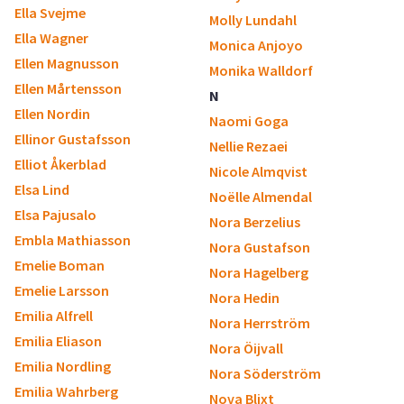
Ella Svejme
Molly Lundahl
Ella Wagner
Monica Anjoyo
Ellen Magnusson
Monika Walldorf
Ellen Mårtensson
N
Ellen Nordin
Naomi Goga
Ellinor Gustafsson
Nellie Rezaei
Elliot Åkerblad
Nicole Almqvist
Elsa Lind
Noëlle Almendal
Elsa Pajusalo
Nora Berzelius
Embla Mathiasson
Nora Gustafson
Emelie Boman
Nora Hagelberg
Emelie Larsson
Nora Hedin
Emilia Alfrell
Nora Herrström
Emilia Eliason
Nora Öijvall
Emilia Nordling
Nora Söderström
Emilia Wahrberg
Nova Blixt