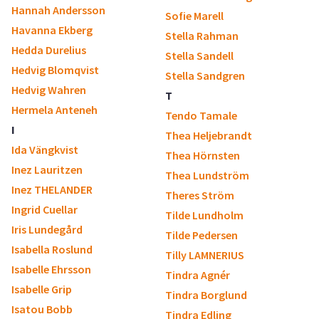
Hannah Andersson
Sofie Marell
Havanna Ekberg
Stella Rahman
Hedda Durelius
Stella Sandell
Hedvig Blomqvist
Stella Sandgren
Hedvig Wahren
T
Hermela Anteneh
Tendo Tamale
I
Thea Heljebrandt
Ida Vängkvist
Thea Hörnsten
Inez Lauritzen
Thea Lundström
Inez THELANDER
Theres Ström
Ingrid Cuellar
Tilde Lundholm
Iris Lundegård
Tilde Pedersen
Isabella Roslund
Tilly LAMNERIUS
Isabelle Ehrsson
Tindra Agnér
Isabelle Grip
Tindra Borglund
Isatou Bobb
Tindra Edling