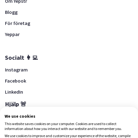
Om Yepstr
Blogg
För företag
Yeppar
Socialt 👩‍💻
Instagram
Facebook
LinkedIn
Hjälp 🚨
Hjälpcenter
We use cookies
This website saves cookies on your computer. Cookies are used to collect
information about how you interact with our website and to remember you.
We use cookies to improve and customize your experience of the website, compile