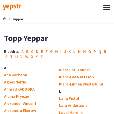
/
Yeppar
Topp Yeppar
Bläddra:
A
B
C
D
E
F
G
H
I
J
K
L
M
N
O
P
Q
R
S
T
U
V
W
X
Y
Z
A
Klara Chruzander
Ada Karlsson
Klara-Lee Mattsson
Agnes Nerde
Klara-Linnea Westerlund
Ahmad KADDORA
L
Albina Kryeziu
Lana Pistol
Alexander Vincent
Lara Andersson
Alexandra Ekerow
Layal Mardini