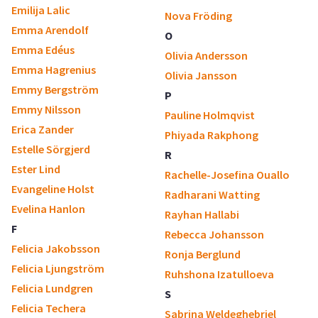
Emilija Lalic
Nova Fröding
Emma Arendolf
O
Emma Edéus
Olivia Andersson
Emma Hagrenius
Olivia Jansson
Emmy Bergström
P
Emmy Nilsson
Pauline Holmqvist
Erica Zander
Phiyada Rakphong
Estelle Sörgjerd
R
Ester Lind
Rachelle-Josefina Ouallo
Evangeline Holst
Radharani Watting
Evelina Hanlon
Rayhan Hallabi
F
Rebecca Johansson
Felicia Jakobsson
Ronja Berglund
Felicia Ljungström
Ruhshona Izatulloeva
Felicia Lundgren
S
Felicia Techera
Sabrina Weldeghebriel