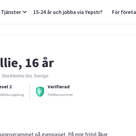
Tjänster
15-24 år och jobba via Yepstr?
För föret
lie, 16 år
, Stockholms län, Sverige
evel 2
Verifierad
utförda uppdrag
Telefonnummer
aturprogrammet på gymnasiet. På mig fritid åker