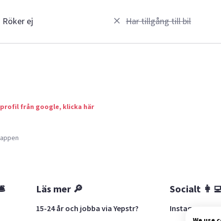
Röker ej
Har tillgång till bil
 profil från google, klicka här
a appen
🛎
Läs mer 🔎
Socialt 👩‍
15-24 år och jobba via Yepstr?
Instagram
We use 