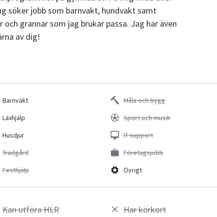
Jag söker jobb som barnvakt, hundvakt samt
r och grannar som jag brukar passa. Jag har även
rna av dig!
Barnvakt
Måla och bygg
Läxhjälp
Sport och musik
Husdjur
IT support
Trädgård
Företagsjobb
Festhjälp
Övrigt
Kan utföra HLR
Har körkort