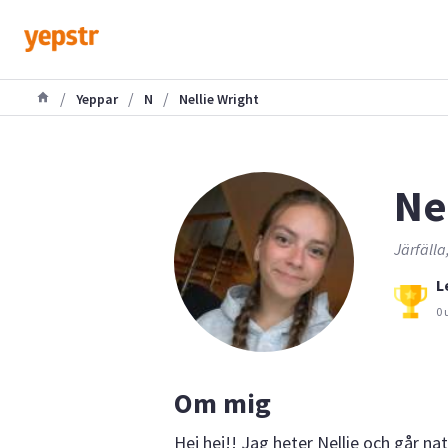
/
/
/
Yeppar
N
Nellie Wright
Nel
Järfälla
L
0 
Om mig
Hej hej!! Jag heter Nellie och går n