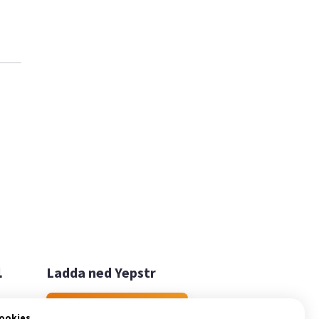

Ladda ned Yepstr
Ladda ned Yepstr
cookies