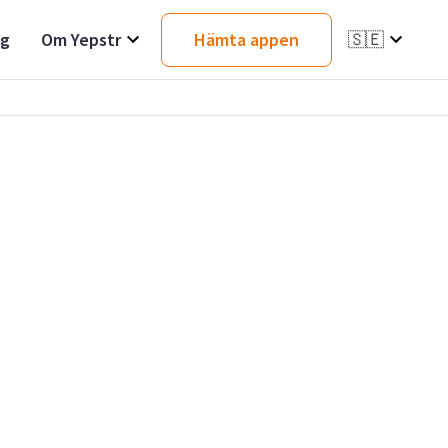
ag
Om Yepstr
Hämta appen
🇸🇪