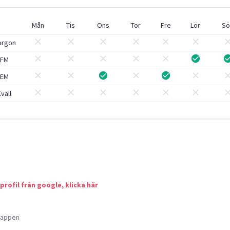
Mån
Tis
Ons
Tor
Fre
Lör
Sö
orgon
FM
EM
väll
 profil från google, klicka här
a appen