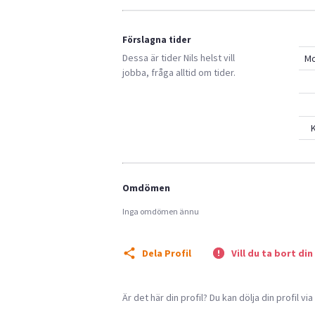
Förslagna tider
Dessa är tider
Nils
helst vill
M
jobba, fråga alltid om tider.
K
Omdömen
Inga omdömen ännu
Dela Profil
Vill du ta bort din
Är det här din profil? Du kan dölja din profil vi