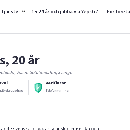
Tjänster
15-24 år och jobba via Yepstr?
För föret
s, 20 år
rölunda, Västra Götalands län, Sverige
evel 1
Verifierad
utförda uppdrag
Telefonnummer
lytande svenska, pluggar spanska, engelska och