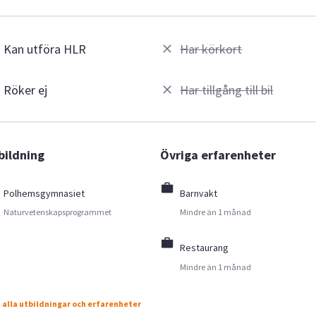
Kan utföra HLR
Har körkort
Röker ej
Har tillgång till bil
bildning
Övriga erfarenheter
Polhemsgymnasiet
Barnvakt
Naturvetenskapsprogrammet
Mindre än 1 månad
Restaurang
Mindre än 1 månad
 alla utbildningar och erfarenheter