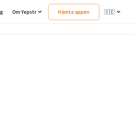
ag
Om Yepstr
Hämta appen
🇸🇪