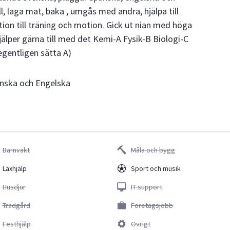
ll, laga mat, baka , umgås med andra, hjälpa till
tion till träning och motion. Gick ut nian med höga
jälper gärna till med det Kemi-A Fysik-B Biologi-C
gentligen sätta A)
anska och Engelska
Barnvakt
Måla och bygg
Läxhjälp
Sport och musik
Husdjur
IT support
Trädgård
Företagsjobb
Festhjälp
Övrigt