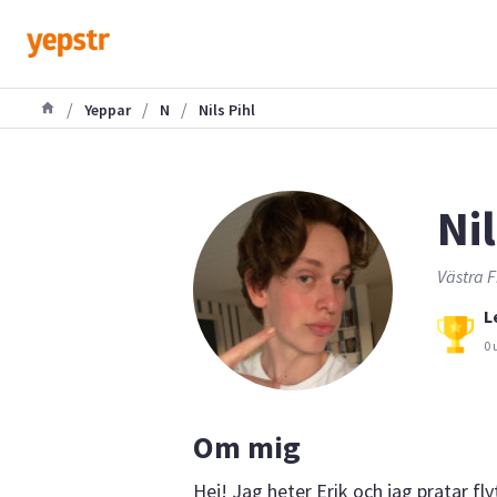
/
/
/
Yeppar
N
Nils Pihl
Nil
Västra F
L
0 
Om mig
Hej! Jag heter Erik och jag pratar f