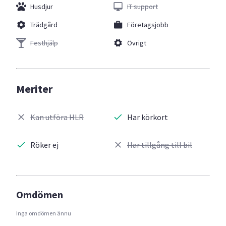
Husdjur
IT support
Trädgård
Företagsjobb
Festhjälp
Övrigt
Meriter
Kan utföra HLR
Har körkort
Röker ej
Har tillgång till bil
Omdömen
Inga omdömen ännu