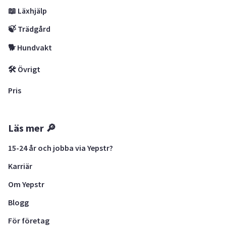
📖 Läxhjälp
🍃 Trädgård
🐕 Hundvakt
🛠 Övrigt
Pris
Läs mer 🔎
15-24 år och jobba via Yepstr?
Karriär
Om Yepstr
Blogg
För företag