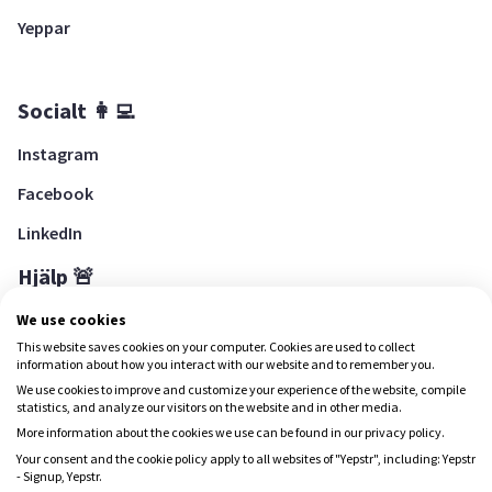
Yeppar
Socialt 👩‍💻
Instagram
Facebook
LinkedIn
Hjälp 🚨
Hjälpcenter
We use cookies
This website saves cookies on your computer. Cookies are used to collect
information about how you interact with our website and to remember you.
We use cookies to improve and customize your experience of the website, compile
Ladda ned Yepstr
statistics, and analyze our visitors on the website and in other media.
More information about the cookies we use can be found in our privacy policy.
Ladda ned Yepstr
Your consent and the cookie policy apply to all websites of "Yepstr", including: Yepstr
- Signup, Yepstr.